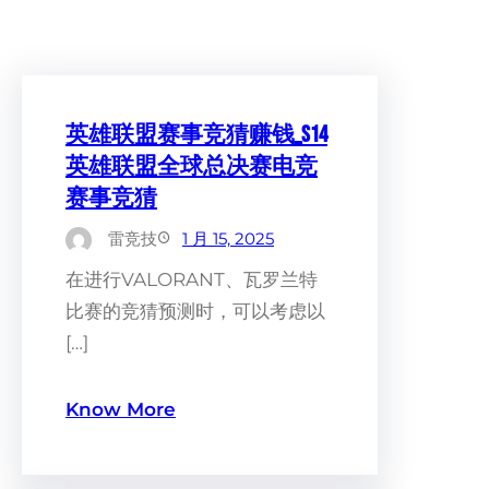
英雄联盟赛事竞猜赚钱_S14
英雄联盟全球总决赛电竞
赛事竞猜
雷竞技
1 月 15, 2025
在进行VALORANT、瓦罗兰特
比赛的竞猜预测时，可以考虑以
[…]
Know More