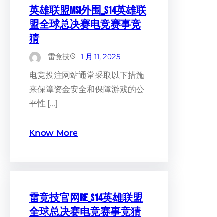
英雄联盟msi外围_S14英雄联
盟全球总决赛电竞赛事竞
猜
雷竞技
1 月 11, 2025
电竞投注网站通常采取以下措施
来保障资金安全和保障游戏的公
平性 […]
Know More
雷竞技官网re_S14英雄联盟
全球总决赛电竞赛事竞猜