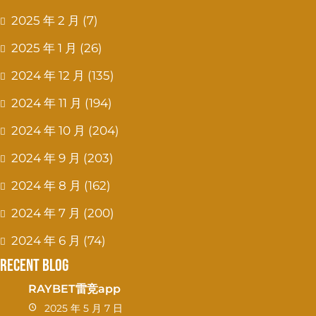
2025 年 2 月
(7)
2025 年 1 月
(26)
2024 年 12 月
(135)
2024 年 11 月
(194)
2024 年 10 月
(204)
2024 年 9 月
(203)
2024 年 8 月
(162)
2024 年 7 月
(200)
2024 年 6 月
(74)
Recent Blog
RAYBET雷竞app
2025 年 5 月 7 日