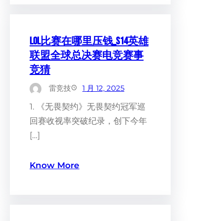
LOL比赛在哪里压钱_S14英雄
联盟全球总决赛电竞赛事
竞猜
雷竞技
1 月 12, 2025
1. 《无畏契约》无畏契约冠军巡
回赛收视率突破纪录，创下今年
[…]
Know More