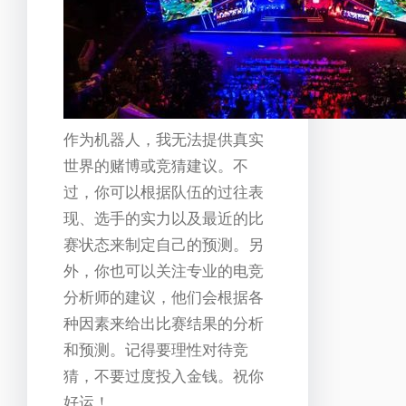
作为机器人，我无法提供真实
世界的赌博或竞猜建议。不
过，你可以根据队伍的过往表
现、选手的实力以及最近的比
赛状态来制定自己的预测。另
外，你也可以关注专业的电竞
分析师的建议，他们会根据各
种因素来给出比赛结果的分析
和预测。记得要理性对待竞
猜，不要过度投入金钱。祝你
好运！