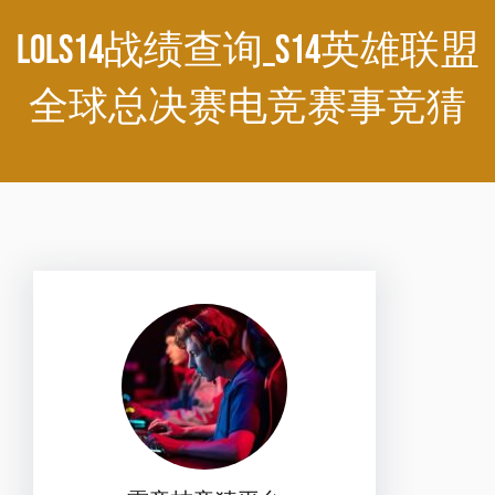
lolS14战绩查询_S14英雄联盟
全球总决赛电竞赛事竞猜