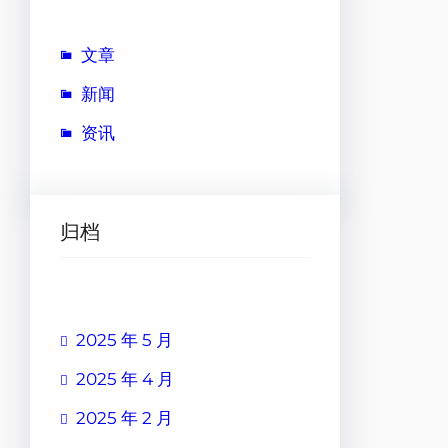
文章
新闻
资讯
归档
2025 年 5 月
2025 年 4 月
2025 年 2 月