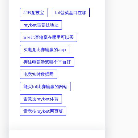
JJB竞技宝
lol菠菜盘口在哪
raybet雷竞技地址
S14比赛输赢在哪里可以买
买电竞比赛输赢的app
押注电竞游戏哪个平台好
电竞实时数据网
能买lol比赛输赢的网站
雷竞技raybet体育
雷竞技raybet网页版