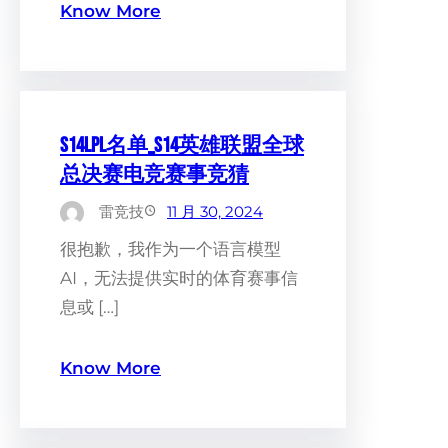
Know More
S14lpl名单_S14英雄联盟全球
总决赛电竞赛事竞猜
雷竞技
11 月 30, 2024
很抱歉，我作为一个语言模型
AI，无法提供实时的体育赛事信
息或 […]
Know More