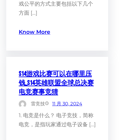
戏公平的方式主要包括以下几个
方面 […]
Know More
S14游戏比赛可以在哪里压
钱_S14英雄联盟全球总决赛
电竞赛事竞猜
雷竞技
11 月 30, 2024
1. 电竞是什么？ 电子竞技，简称
电竞，是指玩家通过电子设备 […]