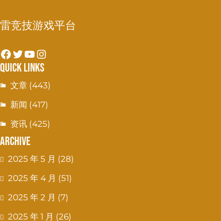
雷竞技游戏平台
Facebook
Twitter
YouTube
Instagram
Quick Links
文章
(443)
新闻
(417)
资讯
(425)
Archive
2025 年 5 月
(28)
2025 年 4 月
(51)
2025 年 2 月
(7)
2025 年 1 月
(26)