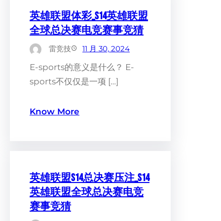
英雄联盟体彩_S14英雄联盟
全球总决赛电竞赛事竞猜
雷竞技
11 月 30, 2024
E-sports的意义是什么？ E-
sports不仅仅是一项 […]
Know More
英雄联盟S14总决赛压注_S14
英雄联盟全球总决赛电竞
赛事竞猜