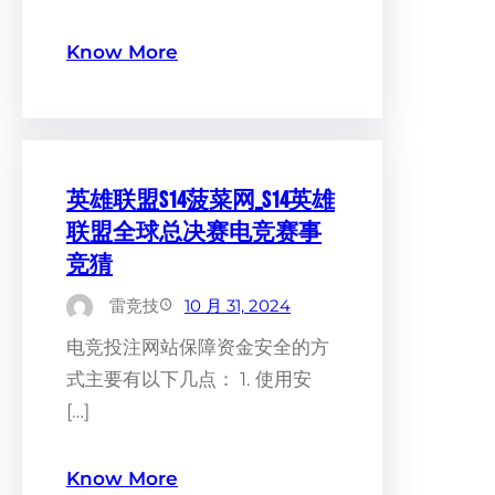
Know More
英雄联盟S14菠菜网_S14英雄
联盟全球总决赛电竞赛事
竞猜
雷竞技
10 月 31, 2024
电竞投注网站保障资金安全的方
式主要有以下几点： 1. 使用安
[…]
Know More