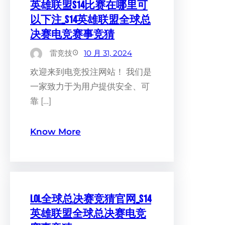
英雄联盟S14比赛在哪里可
以下注_S14英雄联盟全球总
决赛电竞赛事竞猜
雷竞技
10 月 31, 2024
欢迎来到电竞投注网站！ 我们是
一家致力于为用户提供安全、可
靠 […]
Know More
lol全球总决赛竞猜官网_S14
英雄联盟全球总决赛电竞