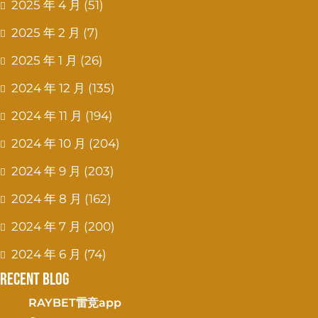
2025 年 4 月
(51)
2025 年 2 月
(7)
2025 年 1 月
(26)
2024 年 12 月
(135)
2024 年 11 月
(194)
2024 年 10 月
(204)
2024 年 9 月
(203)
2024 年 8 月
(162)
2024 年 7 月
(200)
2024 年 6 月
(74)
Recent Blog
RAYBET雷竞app