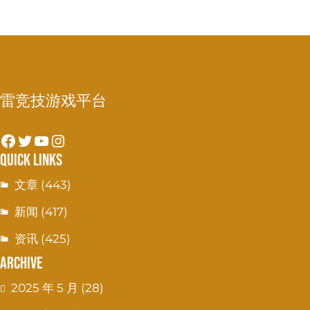
雷竞技游戏平台
Facebook
Twitter
YouTube
Instagram
Quick Links
文章
(443)
新闻
(417)
资讯
(425)
Archive
2025 年 5 月
(28)