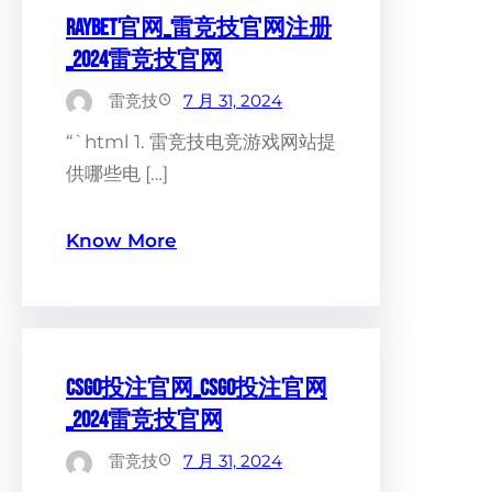
RAYBET官网_雷竞技官网注册
_2024雷竞技官网
雷竞技
7 月 31, 2024
“`html 1. 雷竞技电竞游戏网站提
供哪些电 […]
Know More
CSGO投注官网_CSGO投注官网
_2024雷竞技官网
雷竞技
7 月 31, 2024