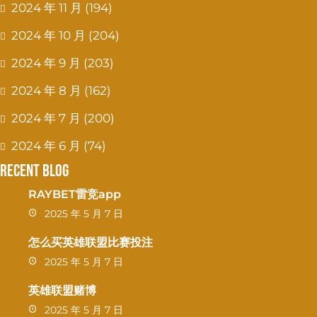
2024 年 11 月
(194)
2024 年 10 月
(204)
2024 年 9 月
(203)
2024 年 8 月
(162)
2024 年 7 月
(200)
2024 年 6 月
(74)
Recent Blog
RAYBET雷竞app
2025 年 5 月 7 日
怎么买英雄联盟比赛投注
2025 年 5 月 7 日
英雄联盟赌博
2025 年 5 月 7 日