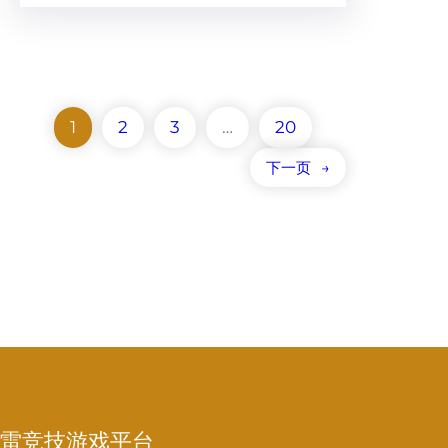
1
2
3
…
20
下一页
→
雷竞技游戏平台