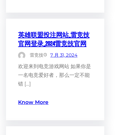
英雄联盟投注网站_雷竞技
官网登录_2024雷竞技官网
雷竞技
7 月 31, 2024
欢迎来到电竞游戏网站 如果你是
一名电竞爱好者，那么一定不能
错 […]
Know More