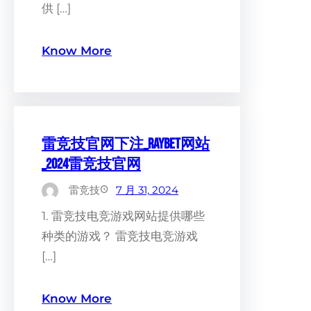
供 […]
Know More
雷竞技官网下注_RAYBET网站
_2024雷竞技官网
雷竞技
7 月 31, 2024
1. 雷竞技电竞游戏网站提供哪些
种类的游戏？ 雷竞技电竞游戏
[…]
Know More