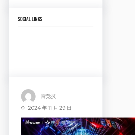
Social Links
Facebook
Twitter
LinkedIn
Instagram
雷竞技
2024 年 11 月 29 日