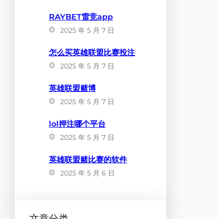
RAYBET雷竞app
2025 年 5 月 7 日
怎么买英雄联盟比赛投注
2025 年 5 月 7 日
英雄联盟赌博
2025 年 5 月 7 日
lol押注哪个平台
2025 年 5 月 7 日
英雄联盟赌比赛的软件
2025 年 5 月 6 日
文章分类