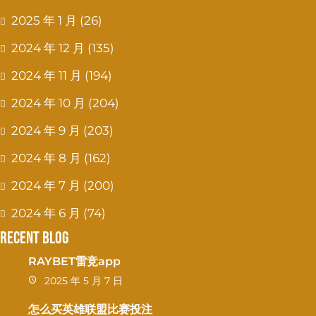
2025 年 1 月
(26)
2024 年 12 月
(135)
2024 年 11 月
(194)
2024 年 10 月
(204)
2024 年 9 月
(203)
2024 年 8 月
(162)
2024 年 7 月
(200)
2024 年 6 月
(74)
Recent Blog
RAYBET雷竞app
2025 年 5 月 7 日
怎么买英雄联盟比赛投注