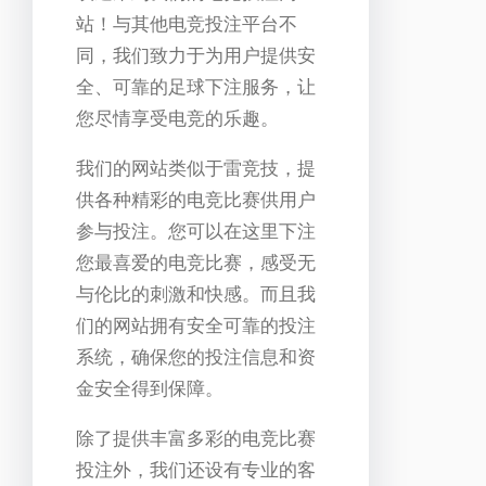
站！与其他电竞投注平台不
同，我们致力于为用户提供安
全、可靠的足球下注服务，让
您尽情享受电竞的乐趣。
我们的网站类似于雷竞技，提
供各种精彩的电竞比赛供用户
参与投注。您可以在这里下注
您最喜爱的电竞比赛，感受无
与伦比的刺激和快感。而且我
们的网站拥有安全可靠的投注
系统，确保您的投注信息和资
金安全得到保障。
除了提供丰富多彩的电竞比赛
投注外，我们还设有专业的客