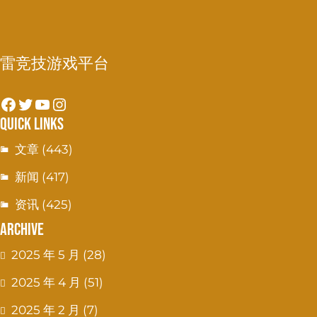
雷竞技游戏平台
Facebook
Twitter
YouTube
Instagram
Quick Links
文章
(443)
新闻
(417)
资讯
(425)
Archive
2025 年 5 月
(28)
2025 年 4 月
(51)
2025 年 2 月
(7)