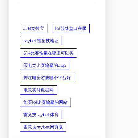
JJB竞技宝
lol菠菜盘口在哪
raybet雷竞技地址
S14比赛输赢在哪里可以买
买电竞比赛输赢的app
押注电竞游戏哪个平台好
电竞实时数据网
能买lol比赛输赢的网站
雷竞技raybet体育
雷竞技raybet网页版