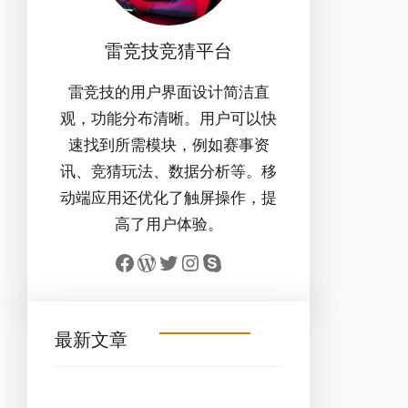
雷竞技竞猜平台
雷竞技的用户界面设计简洁直
观，功能分布清晰。用户可以快
速找到所需模块，例如赛事资
讯、竞猜玩法、数据分析等。移
动端应用还优化了触屏操作，提
高了用户体验。
Facebook
WordPress
Twitter
Instagram
Skype
最新文章