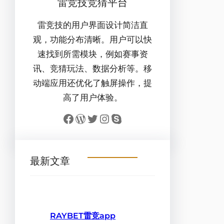
雷竞技竞猜平台
雷竞技的用户界面设计简洁直
观，功能分布清晰。用户可以快
速找到所需模块，例如赛事资
讯、竞猜玩法、数据分析等。移
动端应用还优化了触屏操作，提
高了用户体验。
Facebook
WordPress
Twitter
Instagram
Skype
最新文章
RAYBET雷竞app