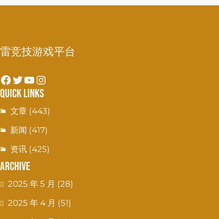
雷竞技游戏平台
Facebook
Twitter
YouTube
Instagram
Quick Links
文章
(443)
新闻
(417)
资讯
(425)
Archive
2025 年 5 月
(28)
2025 年 4 月
(51)