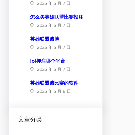
2025 年 5 月 7 日
怎么买英雄联盟比赛投注
2025 年 5 月 7 日
英雄联盟赌博
2025 年 5 月 7 日
lol押注哪个平台
2025 年 5 月 7 日
英雄联盟赌比赛的软件
2025 年 5 月 6 日
文章分类