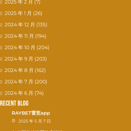
2025 年 2 月
(7)
2025 年 1 月
(26)
2024 年 12 月
(135)
2024 年 11 月
(194)
2024 年 10 月
(204)
2024 年 9 月
(203)
2024 年 8 月
(162)
2024 年 7 月
(200)
2024 年 6 月
(74)
Recent Blog
RAYBET雷竞app
2025 年 5 月 7 日