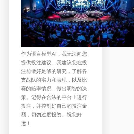
作为语言模型AI，我无法向您
提供投注建议。我建议您在投
注前做好足够的研究，了解各
支战队的实力和表现，以及比
赛的赔率情况，做出明智的决
策。记得在合法的平台上进行
投注，并控制好自己的投注金
额，切勿过度投资。祝您好
运！