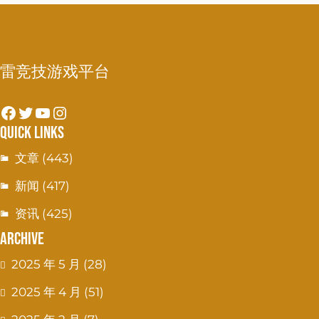
雷竞技游戏平台
Facebook
Twitter
YouTube
Instagram
Quick Links
文章
(443)
新闻
(417)
资讯
(425)
Archive
2025 年 5 月
(28)
2025 年 4 月
(51)