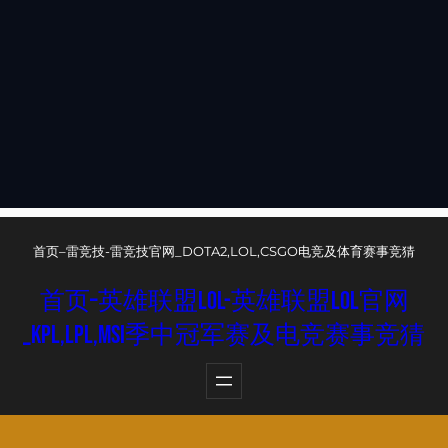
首页–雷竞技-雷竞技官网_DOTA2,LOL,CSGO电竞及体育赛事竞猜
首页–英雄联盟LOL-英雄联盟LOL官网
_KPL,LPL,MSI季中冠军赛及电竞赛事竞猜