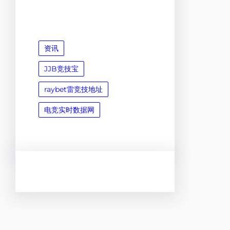
资讯
JJB竞技宝
raybet雷竞技地址
电竞实时数据网