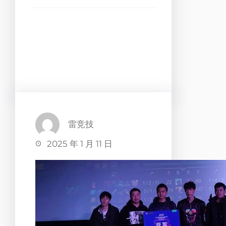
Facebook
Twitter
LinkedIn
Instagram
雷竞技
2025 年 1 月 11 日