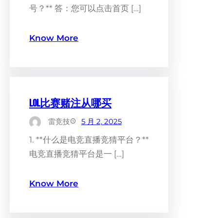
号？** 答：您可以点击首页 […]
Know More
lol比赛赌注从哪买
雷竞技
5 月 2, 2025
1. **什么是电竞直播竞猜平台？**
电竞直播竞猜平台是一 […]
Know More