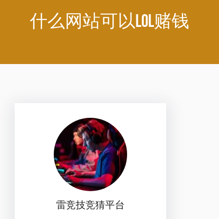
什么网站可以LOL赌钱
雷竞技竞猜平台