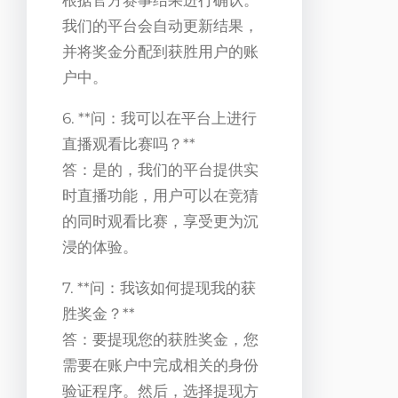
我们的平台会自动更新结果，
并将奖金分配到获胜用户的账
户中。
6. **问：我可以在平台上进行
直播观看比赛吗？**
答：是的，我们的平台提供实
时直播功能，用户可以在竞猜
的同时观看比赛，享受更为沉
浸的体验。
7. **问：我该如何提现我的获
胜奖金？**
答：要提现您的获胜奖金，您
需要在账户中完成相关的身份
验证程序。然后，选择提现方