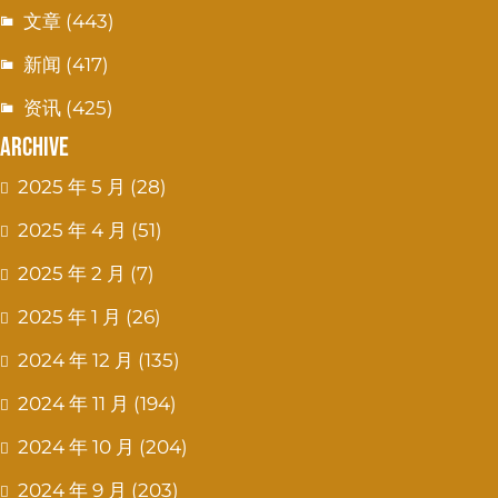
文章
(443)
新闻
(417)
资讯
(425)
Archive
2025 年 5 月
(28)
2025 年 4 月
(51)
2025 年 2 月
(7)
2025 年 1 月
(26)
2024 年 12 月
(135)
2024 年 11 月
(194)
2024 年 10 月
(204)
2024 年 9 月
(203)