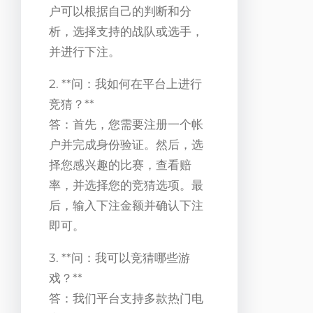
户可以根据自己的判断和分
析，选择支持的战队或选手，
并进行下注。
2. **问：我如何在平台上进行
竞猜？**
答：首先，您需要注册一个帐
户并完成身份验证。然后，选
择您感兴趣的比赛，查看赔
率，并选择您的竞猜选项。最
后，输入下注金额并确认下注
即可。
3. **问：我可以竞猜哪些游
戏？**
答：我们平台支持多款热门电