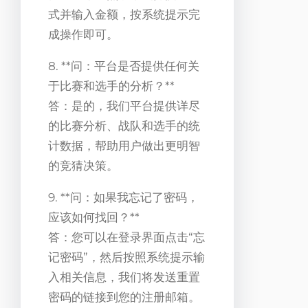
式并输入金额，按系统提示完
成操作即可。
8. **问：平台是否提供任何关
于比赛和选手的分析？**
答：是的，我们平台提供详尽
的比赛分析、战队和选手的统
计数据，帮助用户做出更明智
的竞猜决策。
9. **问：如果我忘记了密码，
应该如何找回？**
答：您可以在登录界面点击“忘
记密码”，然后按照系统提示输
入相关信息，我们将发送重置
密码的链接到您的注册邮箱。