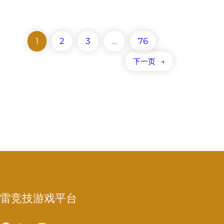
1
2
3
…
76
下一页
→
雷竞技游戏平台