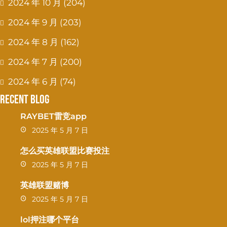
2024 年 10 月
(204)
2024 年 9 月
(203)
2024 年 8 月
(162)
2024 年 7 月
(200)
2024 年 6 月
(74)
Recent Blog
RAYBET雷竞app
2025 年 5 月 7 日
怎么买英雄联盟比赛投注
2025 年 5 月 7 日
英雄联盟赌博
2025 年 5 月 7 日
lol押注哪个平台