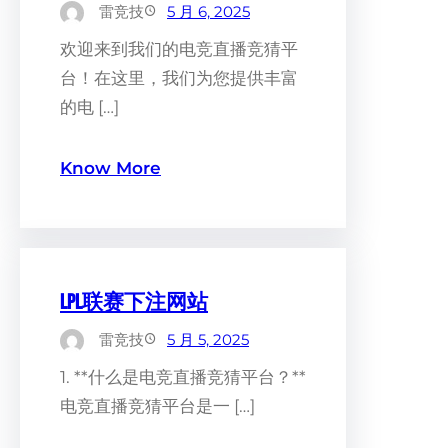
雷竞技
5 月 6, 2025
欢迎来到我们的电竞直播竞猜平
台！在这里，我们为您提供丰富
的电 […]
Know More
lpl联赛下注网站
雷竞技
5 月 5, 2025
1. **什么是电竞直播竞猜平台？**
电竞直播竞猜平台是一 […]