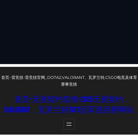
首页–雷竞技-雷竞技官网_DOTA2,VALORANT、瓦罗兰特,CSGO电竞及体育
赛事竞猜
首页–无畏契约竞猜-2025无畏契约
(VALORANT、瓦罗兰特)VCT冠军巡回赛网站