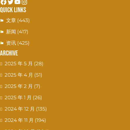
Facebook
Twitter
YouTube
Instagram
Quick Links
文章
(443)
新闻
(417)
资讯
(425)
Archive
2025 年 5 月
(28)
2025 年 4 月
(51)
2025 年 2 月
(7)
2025 年 1 月
(26)
2024 年 12 月
(135)
2024 年 11 月
(194)