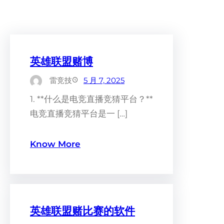
英雄联盟赌博
雷竞技
5 月 7, 2025
1. **什么是电竞直播竞猜平台？**
电竞直播竞猜平台是一 […]
Know More
英雄联盟赌比赛的软件