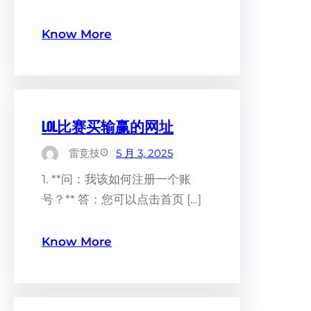
Know More
LOL比赛买输赢的网址
雷竞技
5 月 3, 2025
1. **问：我该如何注册一个账
号？** 答：您可以点击首页 […]
Know More