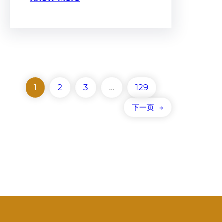
1
2
3
…
129
下一页
→