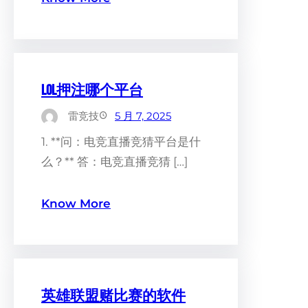
lol押注哪个平台
雷竞技
5 月 7, 2025
1. **问：电竞直播竞猜平台是什
么？** 答：电竞直播竞猜 […]
Know More
英雄联盟赌比赛的软件