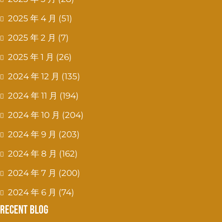
2025 年 4 月
(51)
2025 年 2 月
(7)
2025 年 1 月
(26)
2024 年 12 月
(135)
2024 年 11 月
(194)
2024 年 10 月
(204)
2024 年 9 月
(203)
2024 年 8 月
(162)
2024 年 7 月
(200)
2024 年 6 月
(74)
Recent Blog