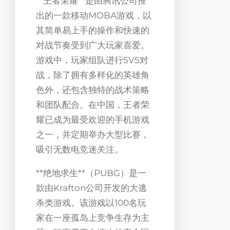
**王者荣耀**是由腾讯公司推
出的一款移动MOBA游戏，以
其简单易上手的操作和快速的
对战节奏受到广大玩家喜爱。
游戏中，玩家组队进行5V5对
战，除了拥有多样化的英雄角
色外，还包含独特的战术策略
和团队配合。在中国，王者荣
耀已成为最受欢迎的手机游戏
之一，并定期举办大型比赛，
吸引无数电竞迷关注。
**绝地求生**（PUBG）是一
款由Krafton公司开发的大逃
杀类游戏。该游戏以100名玩
家在一座孤岛上竞争生存为主