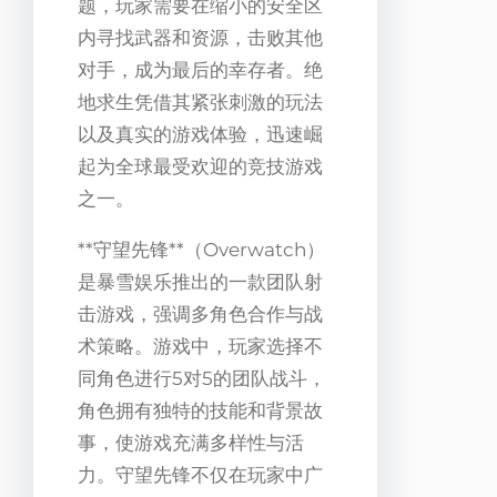
题，玩家需要在缩小的安全区
内寻找武器和资源，击败其他
对手，成为最后的幸存者。绝
地求生凭借其紧张刺激的玩法
以及真实的游戏体验，迅速崛
起为全球最受欢迎的竞技游戏
之一。
**守望先锋**（Overwatch）
是暴雪娱乐推出的一款团队射
击游戏，强调多角色合作与战
术策略。游戏中，玩家选择不
同角色进行5对5的团队战斗，
角色拥有独特的技能和背景故
事，使游戏充满多样性与活
力。守望先锋不仅在玩家中广