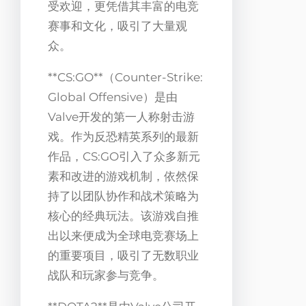
受欢迎，更凭借其丰富的电竞
赛事和文化，吸引了大量观
众。
**CS:GO**（Counter-Strike:
Global Offensive）是由
Valve开发的第一人称射击游
戏。作为反恐精英系列的最新
作品，CS:GO引入了众多新元
素和改进的游戏机制，依然保
持了以团队协作和战术策略为
核心的经典玩法。该游戏自推
出以来便成为全球电竞赛场上
的重要项目，吸引了无数职业
战队和玩家参与竞争。