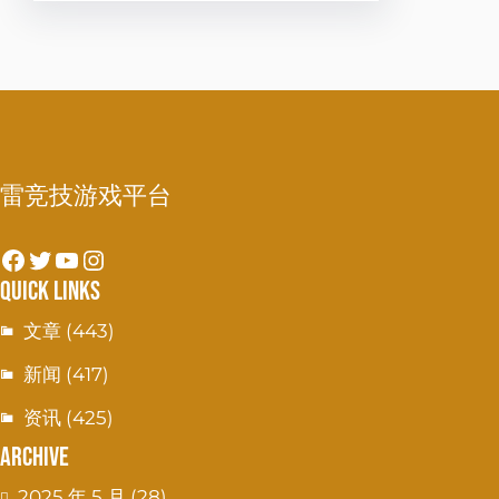
雷竞技游戏平台
Facebook
Twitter
YouTube
Instagram
Quick Links
文章
(443)
新闻
(417)
资讯
(425)
Archive
2025 年 5 月
(28)