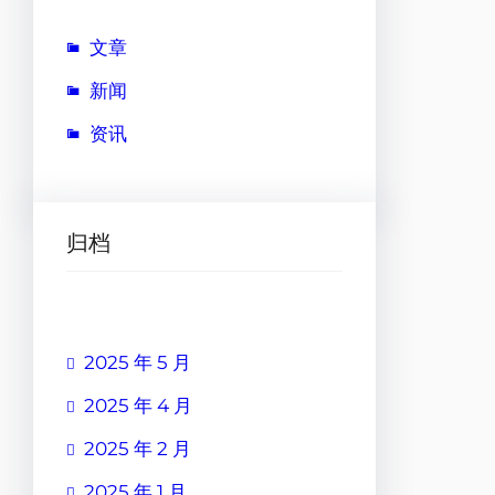
文章
新闻
资讯
归档
2025 年 5 月
2025 年 4 月
2025 年 2 月
2025 年 1 月