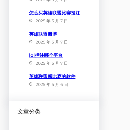
怎么买英雄联盟比赛投注
2025 年 5 月 7 日
英雄联盟赌博
2025 年 5 月 7 日
lol押注哪个平台
2025 年 5 月 7 日
英雄联盟赌比赛的软件
2025 年 5 月 6 日
文章分类