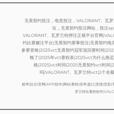
无畏契约投注，电竞投注，VALORANT、瓦罗
址，无畏契约投注网站，投注a
VALORANT、瓦罗兰特押注正规平台官网|V
约比赛赌注平台|无畏契约赛事投注|无畏契约电竞投注官
参赛资格|2025vct无畏契约冠军巡回赛时间|2025年
晚了|2025年vct赛程表|2025vct为什么
格|2025|vct时间|2025无畏契约vct时间
吗|VALORANT、瓦罗兰特vct|2个名
赔率|比分|官网|APP|软件|网站|赛程|倍率|盘口|竞猜|竞
罗兰特比赛的软件|VAL