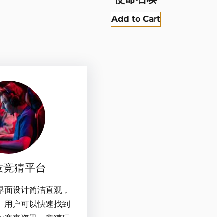
Add to Cart
技竞猜平台
界面设计简洁直观，
。用户可以快速找到