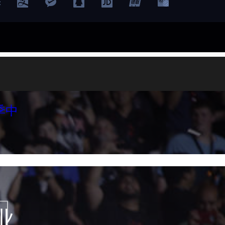
I季中
业