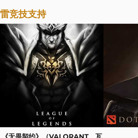
雷竞技支持
《无畏契约》（VALORANT、瓦