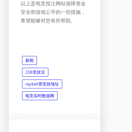
以上是电竞投注网站保障资金
安全和游戏公平的一些措施，
希望能够对您有所帮助。
新闻
JJB竞技宝
raybet雷竞技地址
电竞实时数据网