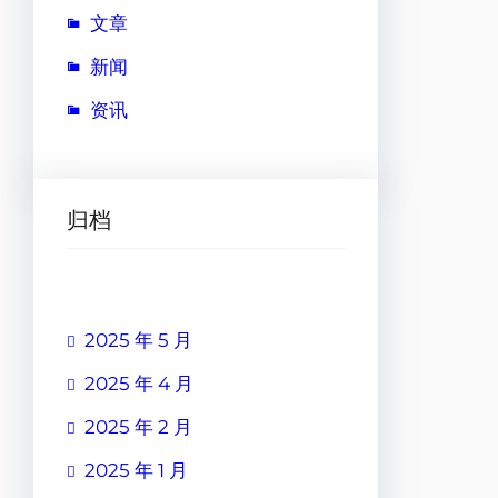
文章
新闻
资讯
归档
2025 年 5 月
2025 年 4 月
2025 年 2 月
2025 年 1 月