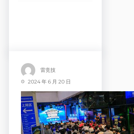
Facebook
Twitter
LinkedIn
Instagram
雷竞技
2024 年 6 月 20 日