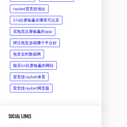
raybet雷竞技地址
S14比赛输赢在哪里可以买
买电竞比赛输赢的app
押注电竞游戏哪个平台好
电竞实时数据网
能买lol比赛输赢的网站
雷竞技raybet体育
雷竞技raybet网页版
Social Links