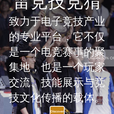
雷竞技竞猜
致力于电子竞技产业
的专业平台，它不仅
是一个电竞赛事的聚
Unlock 30% O
集地，也是一个玩家
交流、技能展示与竞
技文化传播的载体。
Discover