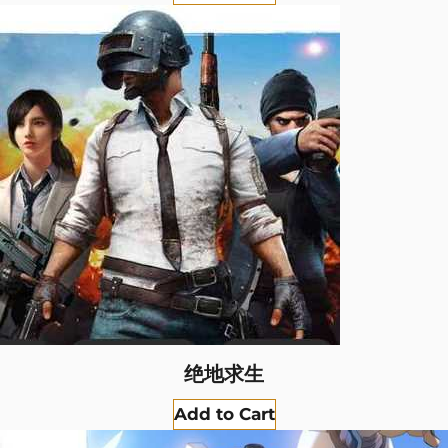
绝地求生
Add to Cart