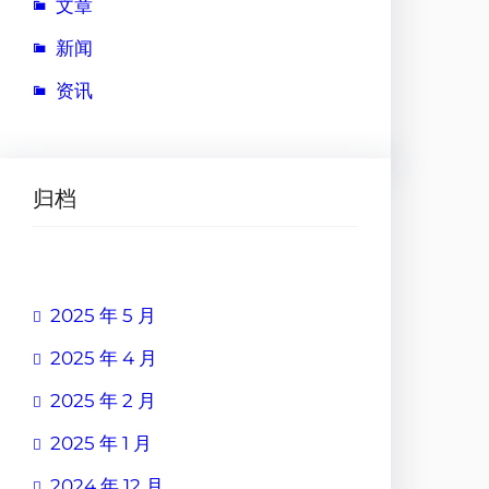
文章
新闻
资讯
归档
2025 年 5 月
2025 年 4 月
2025 年 2 月
2025 年 1 月
2024 年 12 月