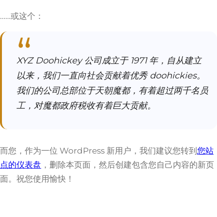
……或这个：
XYZ Doohickey 公司成立于 1971 年，自从建立
以来，我们一直向社会贡献着优秀 doohickies。
我们的公司总部位于天朝魔都，有着超过两千名员
工，对魔都政府税收有着巨大贡献。
而您，作为一位 WordPress 新用户，我们建议您转到
您站
点的仪表盘
，删除本页面，然后创建包含您自己内容的新页
面。祝您使用愉快！