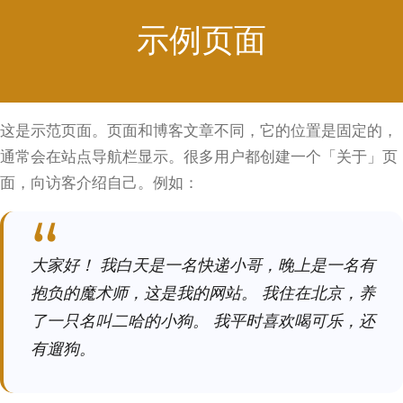
示例页面
这是示范页面。页面和博客文章不同，它的位置是固定的，
通常会在站点导航栏显示。很多用户都创建一个「关于」页
面，向访客介绍自己。例如：
大家好！ 我白天是一名快递小哥，晚上是一名有
抱负的魔术师，这是我的网站。 我住在北京，养
了一只名叫二哈的小狗。 我平时喜欢喝可乐，还
有遛狗。