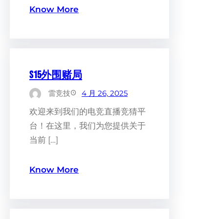
Know More
s15外围赌局
雷竞技
4 月 26, 2025
欢迎来到我们的电竞直播竞猜平
台！在这里，我们为您提供关于
当前 […]
Know More