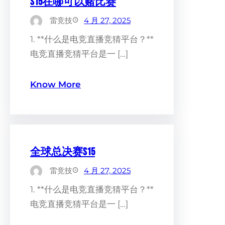
s15在哪可以赌比赛
雷竞技
4 月 27, 2025
1. **什么是电竞直播竞猜平台？**
电竞直播竞猜平台是一 […]
Know More
全球总决赛s15
雷竞技
4 月 27, 2025
1. **什么是电竞直播竞猜平台？**
电竞直播竞猜平台是一 […]