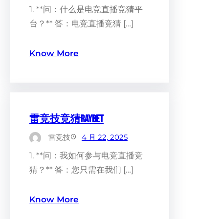
1. **问：什么是电竞直播竞猜平
台？** 答：电竞直播竞猜 […]
Know More
雷竞技竞猜raybet
雷竞技
4 月 22, 2025
1. **问：我如何参与电竞直播竞
猜？** 答：您只需在我们 […]
Know More