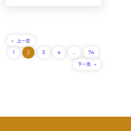
←
上一页
1
2
3
4
…
74
下一页
→