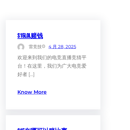
s15lol赌钱
雷竞技
4 月 28, 2025
欢迎来到我们的电竞直播竞猜平
台！在这里，我们为广大电竞爱
好者 […]
Know More