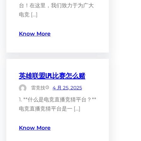
台！在这里，我们致力于为广大
电竞 […]
Know More
英雄联盟lpl比赛怎么赌
雷竞技
4 月 25, 2025
1. **什么是电竞直播竞猜平台？**
电竞直播竞猜平台是一 […]
Know More