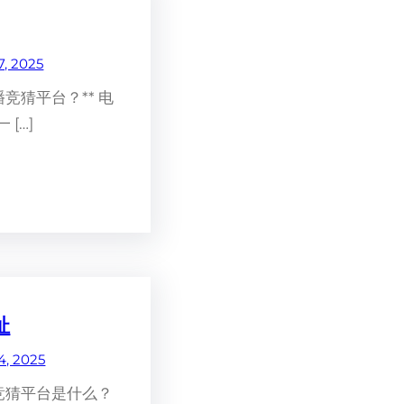
7, 2025
播竞猜平台？** 电
[…]
址
4, 2025
播竞猜平台是什么？