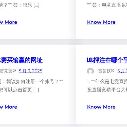
？** 答：您只 […]
** 答：电竞直播竞猜
w More
Know More
L比赛买输赢的网址
lol押注在哪个
雷竞技
5 月 3, 2025
雷竞技
5 月 
**问：我该如何注册一个账号？**
1. **什么是电竞直
您可以点击首页 […]
竞直播竞猜平台为用 
w More
Know More