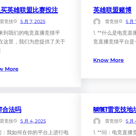
么买英雄联盟比赛投注
英雄联盟赌博
雷竞技
5 月 7, 2025
雷竞技
5 月 
来到我们的电竞直播竞猜平
1. **什么是电竞直
在这里，我们为您提供了关于
竞直播竞猜平台是一 
]
Know More
w More
bet合法吗
raybet雷竞技地
雷竞技
5 月 4, 2025
雷竞技
5 月 
 **问：我如何在你的平台上进行电
1. **问：电竞直