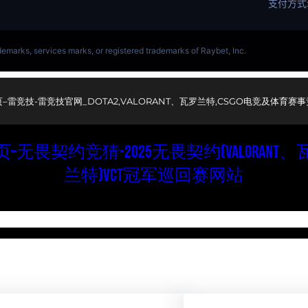
–雷竞技-雷竞技官网_DOTA2,VALORANT、瓦罗兰特,CSGO电竞及体育赛
页–无畏契约竞猜-2025无畏契约(VALORANT、
兰特)VCT冠军巡回赛网站
首页
雷竞技竞猜
雷竞技押注
雷竞技官网
雷竞技投注