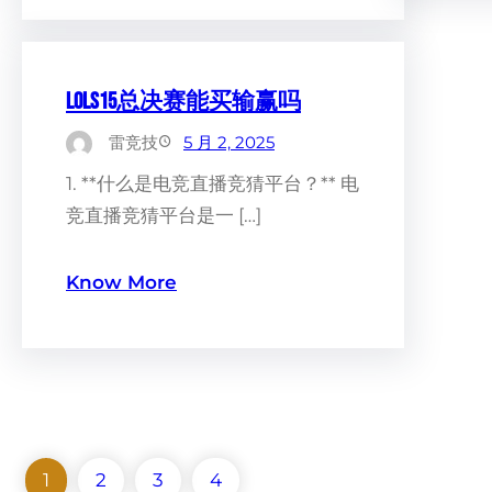
Lols15总决赛能买输赢吗
雷竞技
5 月 2, 2025
1. **什么是电竞直播竞猜平台？** 电
竞直播竞猜平台是一 […]
Know More
1
2
3
4