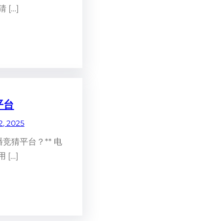
 […]
平台
2, 2025
播竞猜平台？** 电
[…]