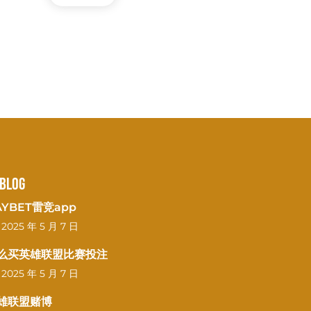
 Blog
AYBET雷竞app
2025 年 5 月 7 日
么买英雄联盟比赛投注
2025 年 5 月 7 日
雄联盟赌博