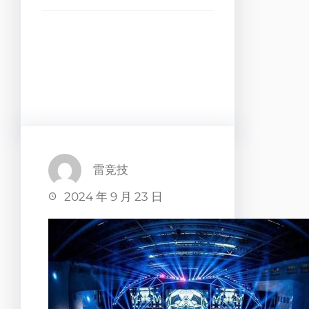
Facebook
Twitter
LinkedIn
Instagram
雷竞技
2024 年 9 月 23 日