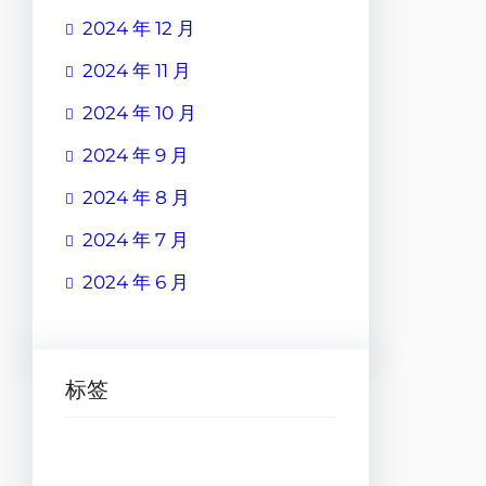
2024 年 12 月
2024 年 11 月
2024 年 10 月
2024 年 9 月
2024 年 8 月
2024 年 7 月
2024 年 6 月
标签