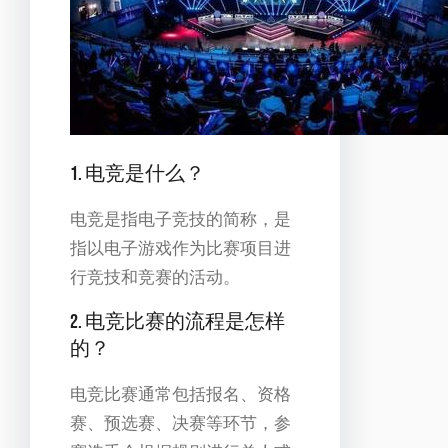
1. 电竞是什么？
电竞是指电子竞技的简称，是
指以电子游戏作为比赛项目进
行竞技和竞赛的活动。
2. 电竞比赛的流程是怎样
的？
电竞比赛通常包括报名、资格
赛、预选赛、决赛等环节，参