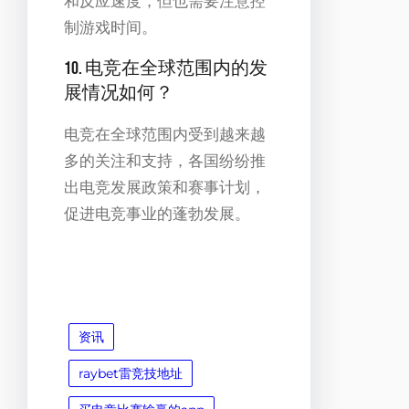
和反应速度，但也需要注意控
制游戏时间。
10. 电竞在全球范围内的发
展情况如何？
电竞在全球范围内受到越来越
多的关注和支持，各国纷纷推
出电竞发展政策和赛事计划，
促进电竞事业的蓬勃发展。
资讯
raybet雷竞技地址