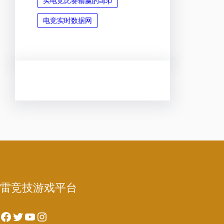
买电竞比赛输赢的app
电竞实时数据网
雷竞技游戏平台
Facebook
Twitter
YouTube
Instagram