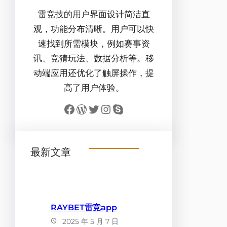
雷竞技的用户界面设计简洁直
观，功能分布清晰。用户可以快
速找到所需模块，例如赛事资
讯、竞猜玩法、数据分析等。移
动端应用还优化了触屏操作，提
高了用户体验。
Facebook
WordPress
Twitter
Instagram
Skype
最新文章
RAYBET雷竞app
2025 年 5 月 7 日