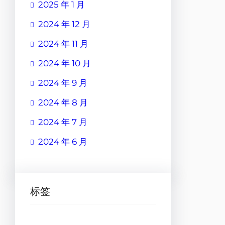
2025 年 1 月
2024 年 12 月
2024 年 11 月
2024 年 10 月
2024 年 9 月
2024 年 8 月
2024 年 7 月
2024 年 6 月
标签