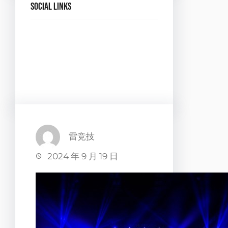
Social Links
Facebook
Twitter
LinkedIn
Instagram
雷竞技
2024 年 9 月 19 日