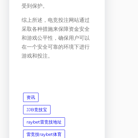
受到保护。
综上所述，电竞投注网站通过
采取各种措施来保障资金安全
和游戏公平性，确保用户可以
在一个安全可靠的环境下进行
游戏和投注。
资讯
JJB竞技宝
raybet雷竞技地址
雷竞技raybet体育