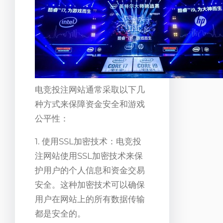
电竞投注网站通常采取以下几
种方式来保障资金安全和游戏
公平性：
1. 使用SSL加密技术：电竞投
注网站使用SSL加密技术来保
护用户的个人信息和资金交易
安全。这种加密技术可以确保
用户在网站上的所有数据传输
都是安全的。