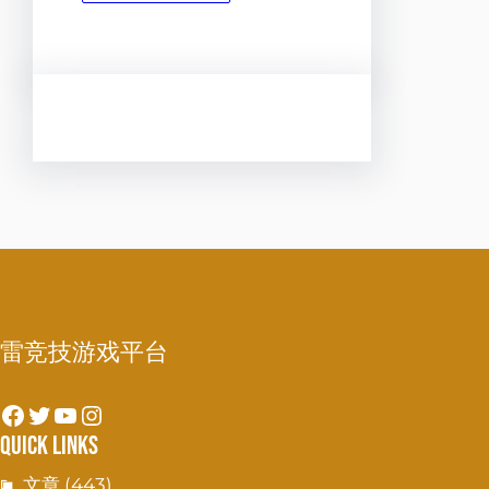
雷竞技游戏平台
Facebook
Twitter
YouTube
Instagram
Quick Links
文章
(443)