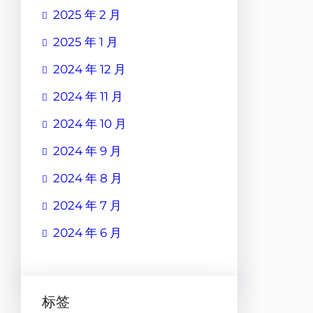
2025 年 2 月
2025 年 1 月
2024 年 12 月
2024 年 11 月
2024 年 10 月
2024 年 9 月
2024 年 8 月
2024 年 7 月
2024 年 6 月
标签