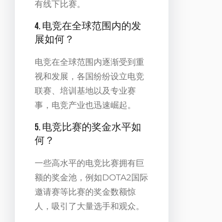
有线下比赛。
4. 电竞在全球范围内的发
展如何？
电竞在全球范围内逐渐受到重
视和发展，各国纷纷设立电竞
联赛、培训基地以及专业赛
事，电竞产业也迅速崛起。
5. 电竞比赛的奖金水平如
何？
一些高水平的电竞比赛拥有巨
额的奖金池，例如DOTA2国际
邀请赛等比赛的奖金数额惊
人，吸引了大量选手和观众。