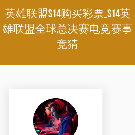
英雄联盟S14购买彩票_S14英
雄联盟全球总决赛电竞赛事
竞猜