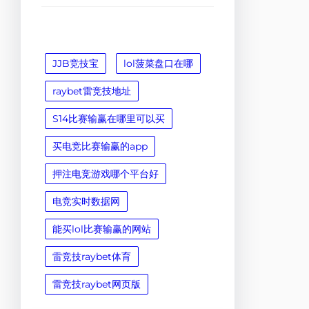
JJB竞技宝
lol菠菜盘口在哪
raybet雷竞技地址
S14比赛输赢在哪里可以买
买电竞比赛输赢的app
押注电竞游戏哪个平台好
电竞实时数据网
能买lol比赛输赢的网站
雷竞技raybet体育
雷竞技raybet网页版