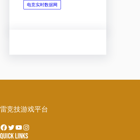
电竞实时数据网
雷竞技游戏平台
Facebook
Twitter
YouTube
Instagram
Quick Links