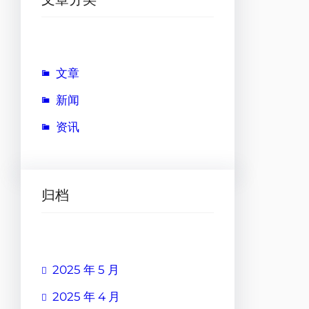
文章
新闻
资讯
归档
2025 年 5 月
2025 年 4 月