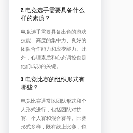
2. 电竞选手需要具备什么
样的素质？
电竞选手需要具备出色的游戏
技能、高度的集中力、良好的
团队合作能力和应变能力。此
外，心理素质和心态调控也是
他们成功的关键。
3. 电竞比赛的组织形式有
哪些？
电竞比赛通常以团队形式和个
人形式进行，包括团队对抗
赛、个人赛和混合赛等。比赛
形式多样，既有线上比赛，也