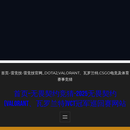
首页–雷竞技-雷竞技官网_DOTA2,VALORANT、瓦罗兰特,CSGO电竞及体育
赛事竞猜
首页–无畏契约竞猜-2025无畏契约
(VALORANT、瓦罗兰特)VCT冠军巡回赛网站