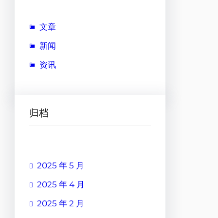
文章
新闻
资讯
归档
2025 年 5 月
2025 年 4 月
2025 年 2 月