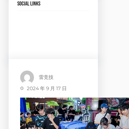
Social Links
Facebook
Twitter
LinkedIn
Instagram
雷竞技
2024 年 9 月 17 日