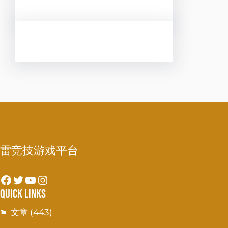
雷竞技游戏平台
Facebook
Twitter
YouTube
Instagram
Quick Links
文章
(443)