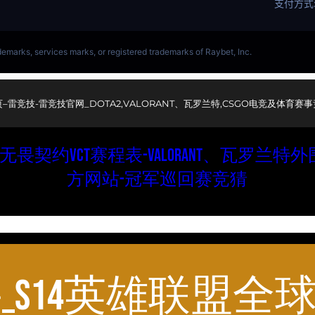
–雷竞技-雷竞技官网_DOTA2,VALORANT、瓦罗兰特,CSGO电竞及体育赛
25无畏契约VCT赛程表-VALORANT、瓦罗兰特
方网站-冠军巡回赛竞猜
首页
雷竞技竞猜
雷竞技押注
雷竞技官网
雷竞技投注
件_S14英雄联盟