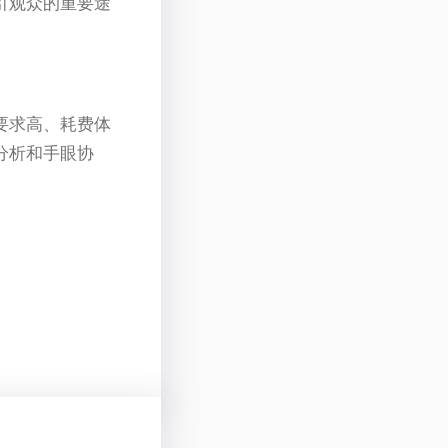
引观众的重要途
要求高、耗费体
分析和手眼协