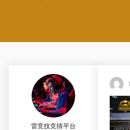
雷竞技竞猜平台