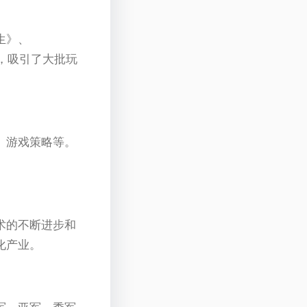
生》、
，吸引了大批玩
、游戏策略等。
术的不断进步和
化产业。