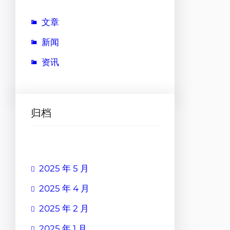
文章
新闻
资讯
归档
2025 年 5 月
2025 年 4 月
2025 年 2 月
2025 年 1 月