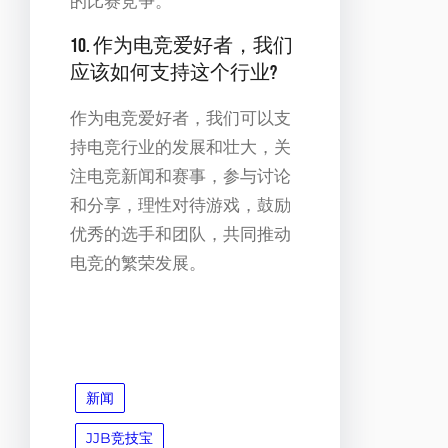
的比赛竞争。
10. 作为电竞爱好者，我们
应该如何支持这个行业?
作为电竞爱好者，我们可以支
持电竞行业的发展和壮大，关
注电竞新闻和赛事，参与讨论
和分享，理性对待游戏，鼓励
优秀的选手和团队，共同推动
电竞的繁荣发展。
新闻
JJB竞技宝