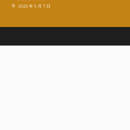
2025 年 5 月 7 日