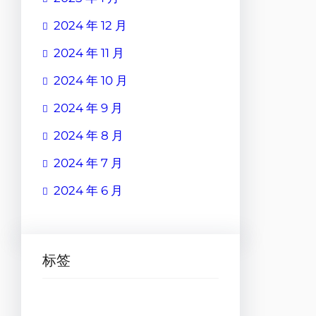
2024 年 12 月
2024 年 11 月
2024 年 10 月
2024 年 9 月
2024 年 8 月
2024 年 7 月
2024 年 6 月
标签