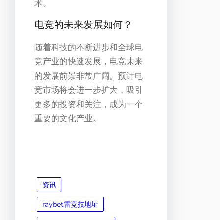
术。
电竞的未来发展如何？
随着科技的不断进步和全球电
竞产业的快速发展，电竞未来
的发展前景非常广阔。预计电
竞市场将会进一步扩大，吸引
更多的投资和关注，成为一个
重要的文化产业。
资讯
raybet雷竞技地址