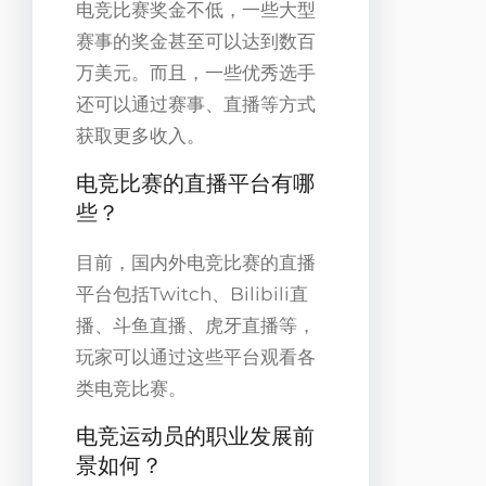
电竞比赛奖金不低，一些大型
赛事的奖金甚至可以达到数百
万美元。而且，一些优秀选手
还可以通过赛事、直播等方式
获取更多收入。
电竞比赛的直播平台有哪
些？
目前，国内外电竞比赛的直播
平台包括Twitch、Bilibili直
播、斗鱼直播、虎牙直播等，
玩家可以通过这些平台观看各
类电竞比赛。
电竞运动员的职业发展前
景如何？