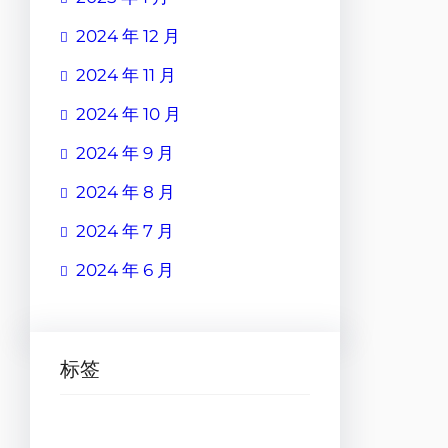
2024 年 12 月
2024 年 11 月
2024 年 10 月
2024 年 9 月
2024 年 8 月
2024 年 7 月
2024 年 6 月
标签