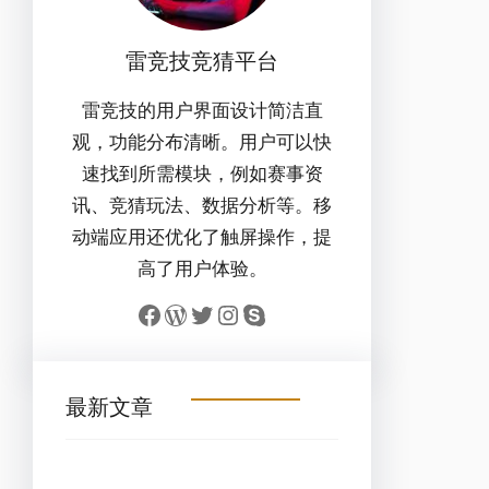
雷竞技竞猜平台
雷竞技的用户界面设计简洁直
观，功能分布清晰。用户可以快
速找到所需模块，例如赛事资
讯、竞猜玩法、数据分析等。移
动端应用还优化了触屏操作，提
高了用户体验。
Facebook
WordPress
Twitter
Instagram
Skype
最新文章