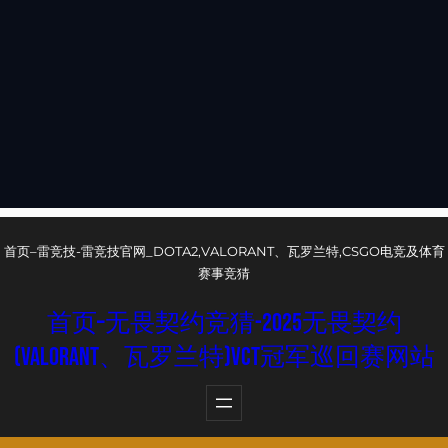
首页–雷竞技-雷竞技官网_DOTA2,VALORANT、瓦罗兰特,CSGO电竞及体育
赛事竞猜
首页–无畏契约竞猜-2025无畏契约
(VALORANT、瓦罗兰特)VCT冠军巡回赛网站