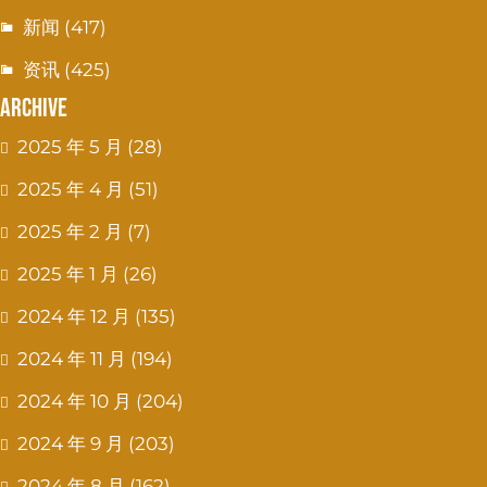
新闻
(417)
资讯
(425)
Archive
2025 年 5 月
(28)
2025 年 4 月
(51)
2025 年 2 月
(7)
2025 年 1 月
(26)
2024 年 12 月
(135)
2024 年 11 月
(194)
2024 年 10 月
(204)
2024 年 9 月
(203)
2024 年 8 月
(162)