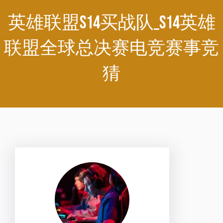
英雄联盟S14买战队_S14英雄
联盟全球总决赛电竞赛事竞
猜