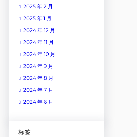
2025 年 2 月
2025 年 1 月
2024 年 12 月
2024 年 11 月
2024 年 10 月
2024 年 9 月
2024 年 8 月
2024 年 7 月
2024 年 6 月
标签