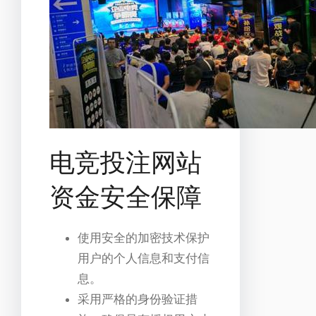
电竞投注网站
资金安全保障
使用安全的加密技术保护
用户的个人信息和支付信
息。
采用严格的身份验证措