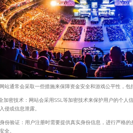
网站通常会采取一些措施来保障资金安全和游戏公平性，包
用安全加密技术：网站会采用SSL等加密技术来保护用户的个人
入侵或信息泄露。
格的身份验证：用户注册时需要提供真实身份信息，进行严格的
安全。