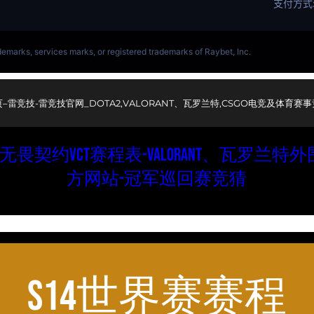
–雷竞技-雷竞技官网_DOTA2,VALORANT、瓦罗兰特,CSGO电竞及体育赛
25无畏契约VCT赛程表-VALORANT、瓦罗兰特
方网站-冠军巡回赛竞猜
首页
雷竞技竞猜
雷竞技押注
雷竞技官网
雷竞技投注
S14世界赛赛程