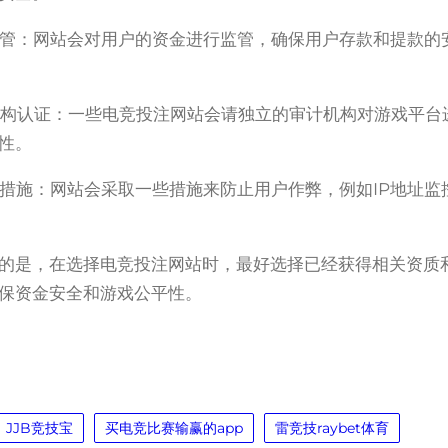
金监管：网站会对用户的资金进行监管，确保用户存款和提款的
计机构认证：一些电竞投注网站会请独立的审计机构对游戏平台
性。
作弊措施：网站会采取一些措施来防止用户作弊，例如IP地址
的是，在选择电竞投注网站时，最好选择已经获得相关资质
保资金安全和游戏公平性。
JJB竞技宝
买电竞比赛输赢的app
雷竞技raybet体育