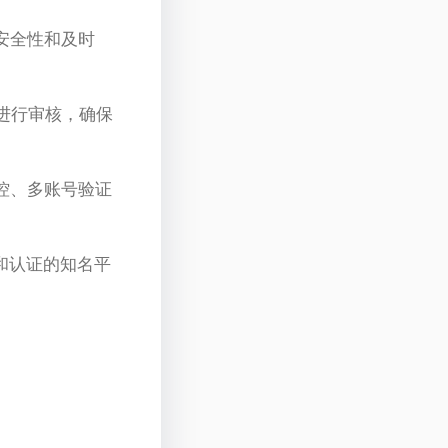
安全性和及时
进行审核，确保
监控、多账号验证
和认证的知名平