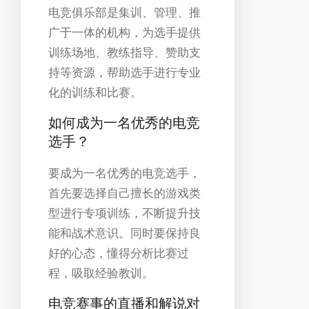
电竞俱乐部是集训、管理、推
广于一体的机构，为选手提供
训练场地、教练指导、赞助支
持等资源，帮助选手进行专业
化的训练和比赛。
如何成为一名优秀的电竞
选手？
要成为一名优秀的电竞选手，
首先要选择自己擅长的游戏类
型进行专项训练，不断提升技
能和战术意识。同时要保持良
好的心态，懂得分析比赛过
程，吸取经验教训。
电竞赛事的直播和解说对