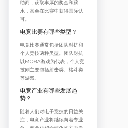
助商，获取丰厚的奖金和薪
水，甚至在比赛中获得国际认
可。
电竞比赛有哪些类型？
电竞比赛通常包括团队对抗和
个人竞技两种类型。团队对抗
以MOBA游戏为代表，个人竞
技则主要包括射击类、格斗类
等游戏。
电竞产业有哪些发展趋
势？
随着人们对电子竞技的日益关
注，电竞产业将继续向着专业
化、商业化和全球化的方向发