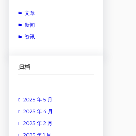
文章
新闻
资讯
归档
2025 年 5 月
2025 年 4 月
2025 年 2 月
2025 年 1 月