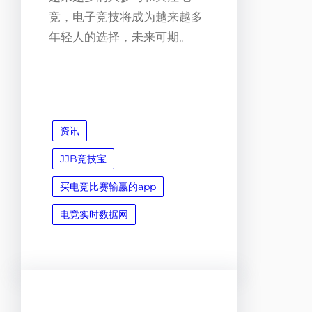
竞，电子竞技将成为越来越多
年轻人的选择，未来可期。
资讯
JJB竞技宝
买电竞比赛输赢的app
电竞实时数据网