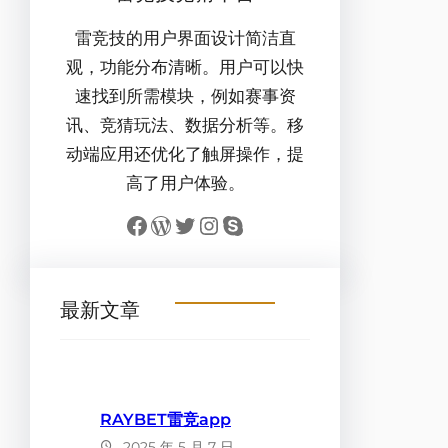
雷竞技的用户界面设计简洁直
观，功能分布清晰。用户可以快
速找到所需模块，例如赛事资
讯、竞猜玩法、数据分析等。移
动端应用还优化了触屏操作，提
高了用户体验。
Facebook
WordPress
Twitter
Instagram
Skype
最新文章
RAYBET雷竞app
2025 年 5 月 7 日