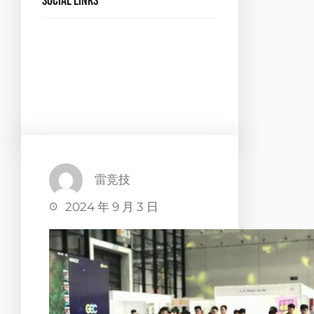
Social Links
Facebook
Twitter
LinkedIn
Instagram
雷竞技
2024 年 9 月 3 日