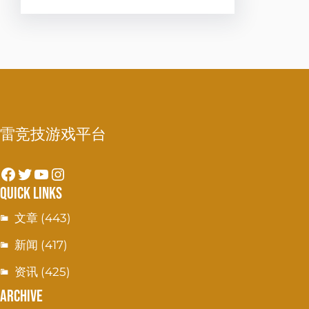
雷竞技游戏平台
Facebook
Twitter
YouTube
Instagram
Quick Links
文章
(443)
新闻
(417)
资讯
(425)
Archive