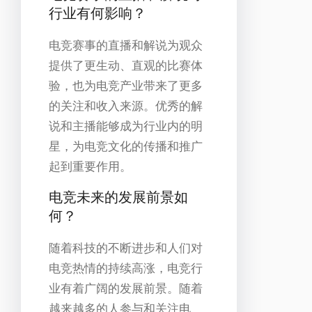
行业有何影响？
电竞赛事的直播和解说为观众
提供了更生动、直观的比赛体
验，也为电竞产业带来了更多
的关注和收入来源。优秀的解
说和主播能够成为行业内的明
星，为电竞文化的传播和推广
起到重要作用。
电竞未来的发展前景如
何？
随着科技的不断进步和人们对
电竞热情的持续高涨，电竞行
业有着广阔的发展前景。随着
越来越多的人参与和关注电