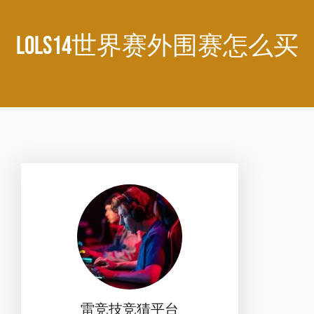
lolS14世界赛外围赛怎么买
雷竞技竞猜平台