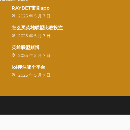
RAYBET雷竞app
2025 年 5 月 7 日
怎么买英雄联盟比赛投注
2025 年 5 月 7 日
英雄联盟赌博
2025 年 5 月 7 日
lol押注哪个平台
2025 年 5 月 7 日