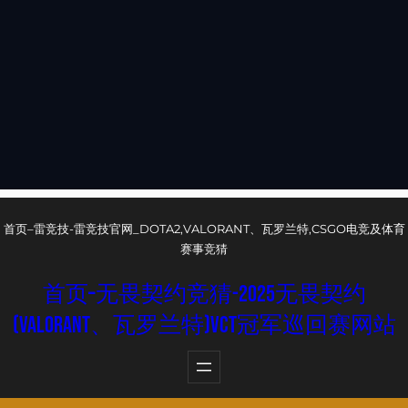
首页–雷竞技-雷竞技官网_DOTA2,VALORANT、瓦罗兰特,CSGO电竞及体育
赛事竞猜
首页–无畏契约竞猜-2025无畏契约
(VALORANT、瓦罗兰特)VCT冠军巡回赛网站