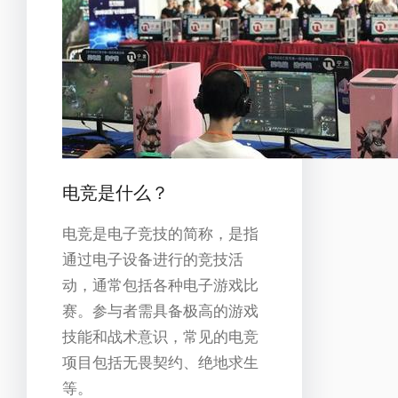
电竞是什么？
电竞是电子竞技的简称，是指
通过电子设备进行的竞技活
动，通常包括各种电子游戏比
赛。参与者需具备极高的游戏
技能和战术意识，常见的电竞
项目包括无畏契约、绝地求生
等。