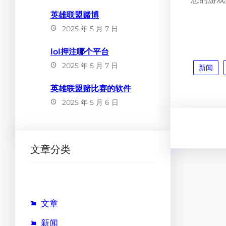
英雄联盟赌博
2025 年 5 月 7 日
lol押注哪个平台
2025 年 5 月 7 日
新闻
英雄联盟赌比赛的软件
2025 年 5 月 6 日
文章分类
文章
新闻