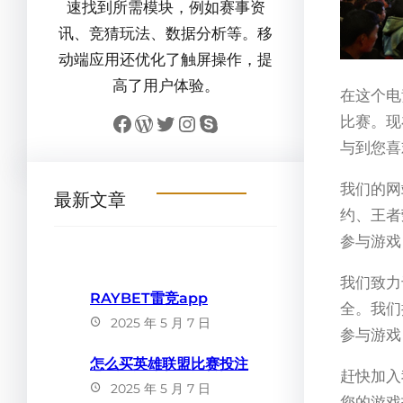
速找到所需模块，例如赛事资
讯、竞猜玩法、数据分析等。移
动端应用还优化了触屏操作，提
高了用户体验。
在这个电
Facebook
WordPress
Twitter
Instagram
Skype
比赛。现
与到您喜
我们的网
最新文章
约、王者
参与游戏
我们致力
RAYBET雷竞app
全。我们
2025 年 5 月 7 日
参与游戏
怎么买英雄联盟比赛投注
赶快加入
2025 年 5 月 7 日
您的游戏