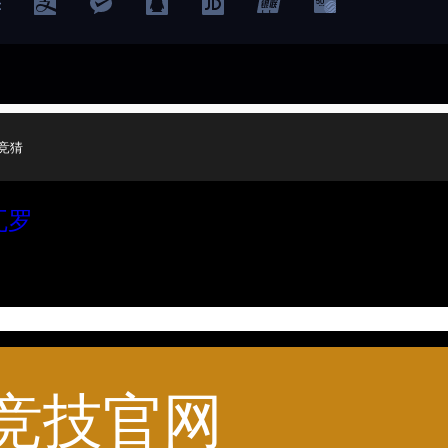
事竞猜
瓦罗
24雷竞技官网