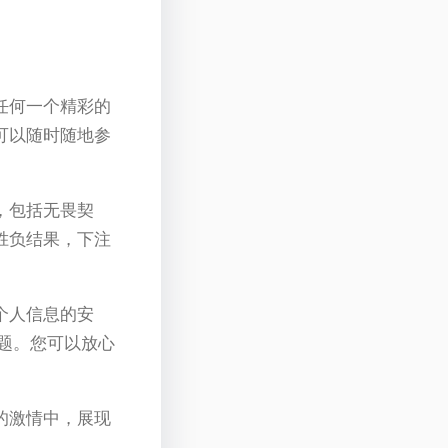
任何一个精彩的
可以随时随地参
，包括无畏契
胜负结果，下注
个人信息的安
题。您可以放心
的激情中，展现