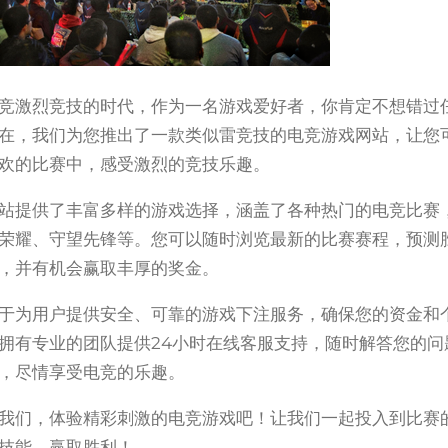
竞激烈竞技的时代，作为一名游戏爱好者，你肯定不想错过
在，我们为您推出了一款类似雷竞技的电竞游戏网站，让您
欢的比赛中，感受激烈的竞技乐趣。
站提供了丰富多样的游戏选择，涵盖了各种热门的电竞比赛
荣耀、守望先锋等。您可以随时浏览最新的比赛赛程，预测
，并有机会赢取丰厚的奖金。
于为用户提供安全、可靠的游戏下注服务，确保您的资金和
拥有专业的团队提供24小时在线客服支持，随时解答您的问
，尽情享受电竞的乐趣。
我们，体验精彩刺激的电竞游戏吧！让我们一起投入到比赛
技能，赢取胜利！