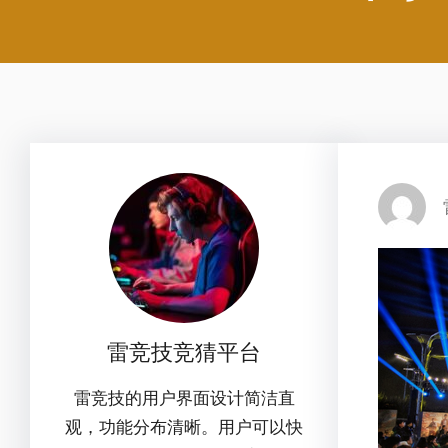
雷竞技竞猜平台
雷竞技的用户界面设计简洁直
观，功能分布清晰。用户可以快