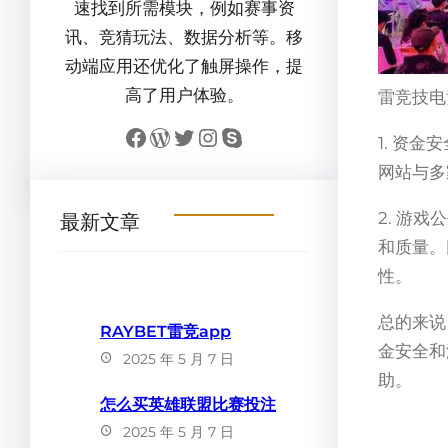
速找到所需模块，例如赛事资
讯、竞猜玩法、数据分析等。移
动端应用还优化了触屏操作，提
高了用户体验。
雷竞技电
Facebook
WordPress
Twitter
Instagram
Skype
1. 资
网站与多
2. 游
最新文章
和质量。
性。
总的来说
RAYBET雷竞app
金安全和
2025 年 5 月 7 日
助。
怎么买英雄联盟比赛投注
2025 年 5 月 7 日