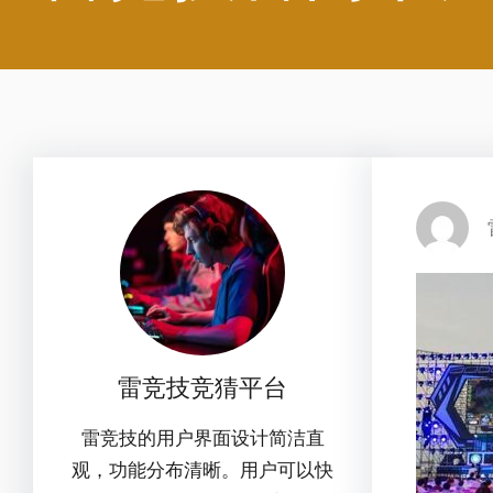
雷竞技竞猜平台
雷竞技的用户界面设计简洁直
观，功能分布清晰。用户可以快