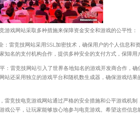
竞游戏网站采取多种措施来保障资金安全和游戏的公平性：
金安全：雷竞技网站采用SSL加密技术，确保用户的个人信息和
家知名的支付机构合作，提供多种安全的支付方式，保障用
戏公平：雷竞技网站引入了世界各地知名的游戏开发商合作，确
网站还采用独立的游戏平台和随机数生成器，确保游戏结果
，雷竞技电竞游戏网站通过严格的安全措施和公平游戏机制
游戏公平，让玩家能够放心地参与电竞游戏。希望这些信息