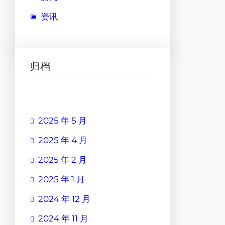
资讯
归档
2025 年 5 月
2025 年 4 月
2025 年 2 月
2025 年 1 月
2024 年 12 月
2024 年 11 月