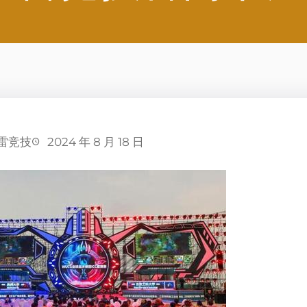
雷竞技
2024 年 8 月 18 日