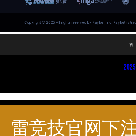
跳
首页
至
内
容
20
雷竞技官网下注_