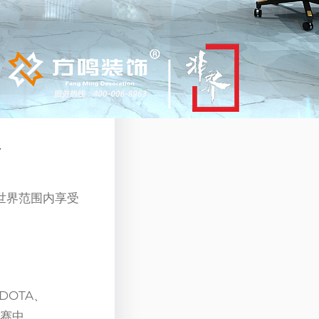
站
世界范围内享受
OTA、
比赛中。