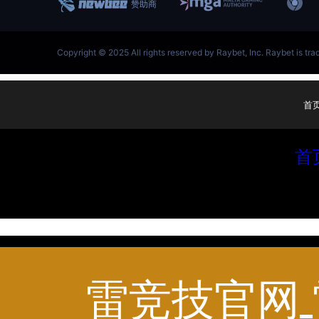
跳
首页
至
内
容
首
雷竞技官网_雷