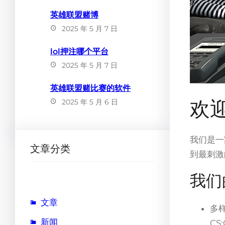
英雄联盟赌博
2025 年 5 月 7 日
lol押注哪个平台
2025 年 5 月 7 日
英雄联盟赌比赛的软件
2025 年 5 月 6 日
欢
我们是一
文章分类
到最刺激
我们
文章
多
新闻
C