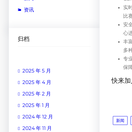
实
资讯
比
安
心
归档
丰
多
专
保
2025 年 5 月
快来加
2025 年 4 月
2025 年 2 月
2025 年 1 月
2024 年 12 月
新闻
2024 年 11 月