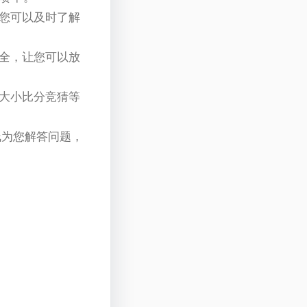
您可以及时了解
全，让您可以放
大小比分竞猜等
线为您解答问题，