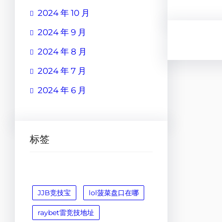
2024 年 10 月
2024 年 9 月
2024 年 8 月
2024 年 7 月
2024 年 6 月
标签
JJB竞技宝
lol菠菜盘口在哪
raybet雷竞技地址