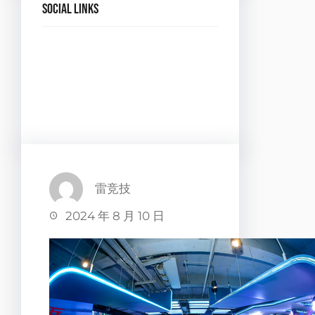
Social Links
Facebook
Twitter
LinkedIn
Instagram
雷竞技
2024 年 8 月 10 日