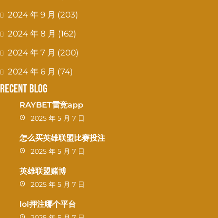
2024 年 9 月
(203)
2024 年 8 月
(162)
2024 年 7 月
(200)
2024 年 6 月
(74)
Recent Blog
RAYBET雷竞app
2025 年 5 月 7 日
怎么买英雄联盟比赛投注
2025 年 5 月 7 日
英雄联盟赌博
2025 年 5 月 7 日
lol押注哪个平台
2025 年 5 月 7 日