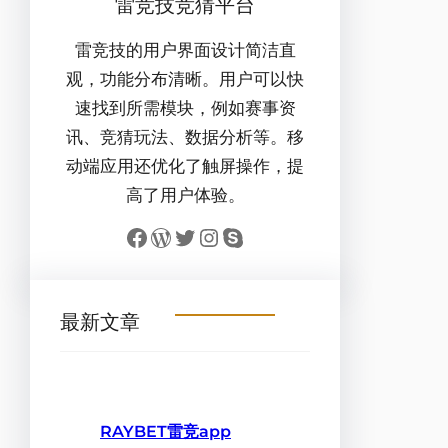
雷竞技竞猜平台
雷竞技的用户界面设计简洁直
观，功能分布清晰。用户可以快
速找到所需模块，例如赛事资
讯、竞猜玩法、数据分析等。移
动端应用还优化了触屏操作，提
高了用户体验。
Facebook
WordPress
Twitter
Instagram
Skype
最新文章
RAYBET雷竞app