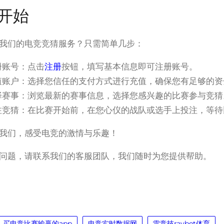
开始
我们的电竞竞猜服务？只需简单几步：
册账号：点击
注册
按钮，填写基本信息即可注册账号。
值账户：选择您信任的支付方式进行充值，确保您有足够的资
择赛事：浏览最新的赛事信息，选择您感兴趣的比赛参与竞猜
注竞猜：在比赛开始前，在您心仪的战队或选手上投注，等待
我们，感受电竞的激情与乐趣！
问题，请联系我们的客服团队，我们随时为您提供帮助。
买电竞比赛输赢的app
电竞实时数据网
雷竞技raybet体育