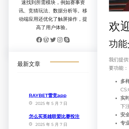
速找到所需模块，例如赛事资
讯、竞猜玩法、数据分析等。移
动端应用还优化了触屏操作，提
欢
高了用户体验。
Facebook
WordPress
Twitter
Instagram
Skype
功能
我们提供
最新文章
要功能：
多
C
RAYBET雷竞app
实
2025 年 5 月 7 日
下
安
怎么买英雄联盟比赛投注
专
2025 年 5 月 7 日