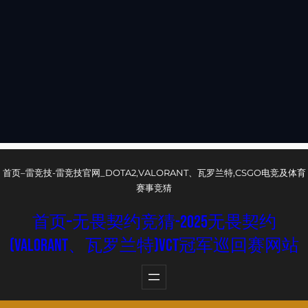
首页–雷竞技-雷竞技官网_DOTA2,VALORANT、瓦罗兰特,CSGO电竞及体育
赛事竞猜
首页–无畏契约竞猜-2025无畏契约
(VALORANT、瓦罗兰特)VCT冠军巡回赛网站