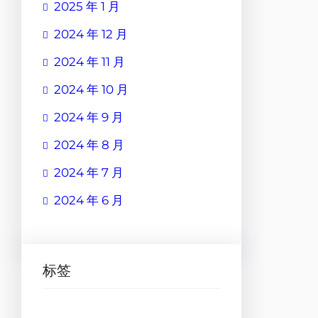
2025 年 1 月
2024 年 12 月
2024 年 11 月
2024 年 10 月
2024 年 9 月
2024 年 8 月
2024 年 7 月
2024 年 6 月
标签