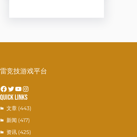
雷竞技游戏平台
Facebook
Twitter
YouTube
Instagram
Quick Links
文章
(443)
新闻
(417)
资讯
(425)