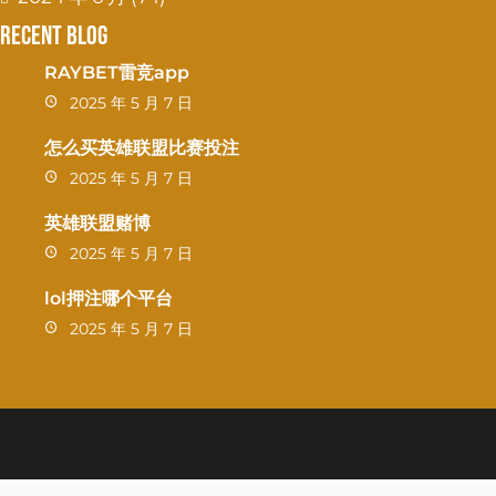
Recent Blog
RAYBET雷竞app
2025 年 5 月 7 日
怎么买英雄联盟比赛投注
2025 年 5 月 7 日
英雄联盟赌博
2025 年 5 月 7 日
lol押注哪个平台
2025 年 5 月 7 日