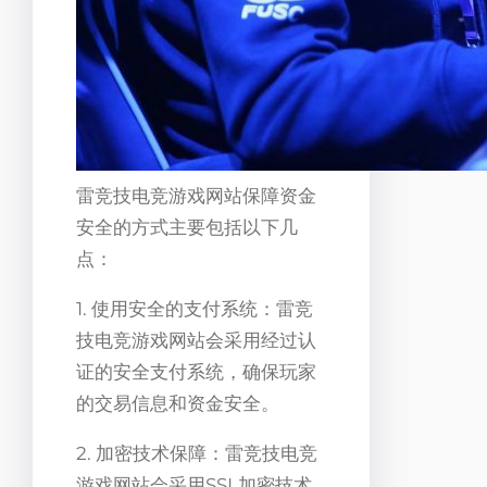
雷竞技电竞游戏网站保障资金
安全的方式主要包括以下几
点：
1. 使用安全的支付系统：雷竞
技电竞游戏网站会采用经过认
证的安全支付系统，确保玩家
的交易信息和资金安全。
2. 加密技术保障：雷竞技电竞
游戏网站会采用SSL加密技术