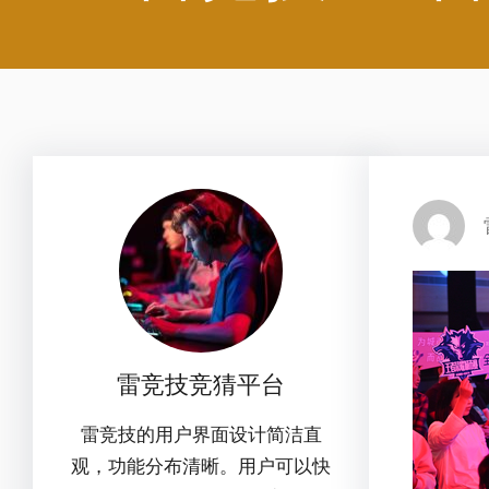
雷竞技竞猜平台
雷竞技的用户界面设计简洁直
观，功能分布清晰。用户可以快