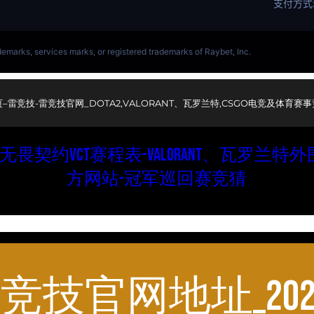
–雷竞技-雷竞技官网_DOTA2,VALORANT、瓦罗兰特,CSGO电竞及体育赛
25无畏契约VCT赛程表-VALORANT、瓦罗兰特
方网站-冠军巡回赛竞猜
首页
雷竞技竞猜
雷竞技押注
雷竞技官网
雷竞技投注
雷竞技官网地址_2