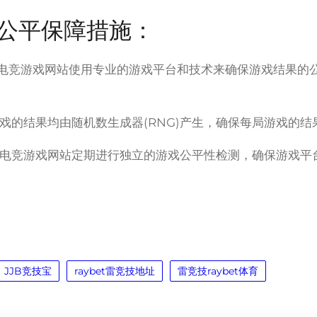
公平保障措施：
竞技电竞游戏网站使用专业的游戏平台和技术来确保游戏结果的
有游戏的结果均由随机数生成器(RNG)产生，确保每局游戏的
竞技电竞游戏网站定期进行独立的游戏公平性检测，确保游戏平
JJB竞技宝
raybet雷竞技地址
雷竞技raybet体育