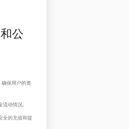
全和公
，确保用户的资
金流动情况。
安全的充值和提