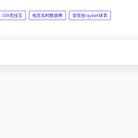
JJB竞技宝
电竞实时数据网
雷竞技raybet体育