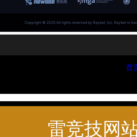
跳
至
内
容
首页
雷竞技网站