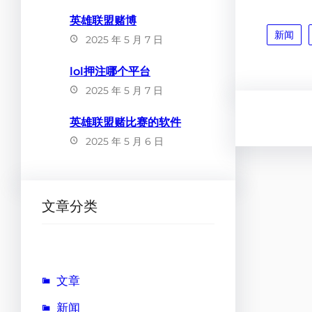
英雄联盟赌博
新闻
2025 年 5 月 7 日
lol押注哪个平台
2025 年 5 月 7 日
英雄联盟赌比赛的软件
2025 年 5 月 6 日
文章分类
文章
新闻