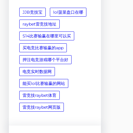
JJB竞技宝
lol菠菜盘口在哪
raybet雷竞技地址
S14比赛输赢在哪里可以买
买电竞比赛输赢的app
押注电竞游戏哪个平台好
电竞实时数据网
能买lol比赛输赢的网站
雷竞技raybet体育
雷竞技raybet网页版