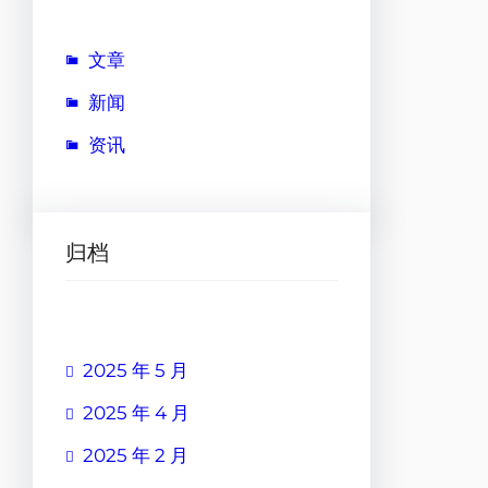
文章
新闻
资讯
归档
2025 年 5 月
2025 年 4 月
2025 年 2 月