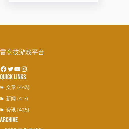
雷竞技游戏平台
Facebook
Twitter
YouTube
Instagram
Quick Links
文章
(443)
新闻
(417)
资讯
(425)
Archive