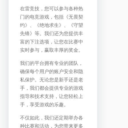
在雷竞技，您可以参与各种热
门的电竞游戏，包括《无畏契
约》、《绝地求生》、《守望
先锋》等。我们还为您提供丰
富的下注选项，让您在比赛中
实时参与，赢取丰厚的奖金。
我们的平台拥有专业的团队，
确保每个用户的账户安全和隐
私保护。无论您是新手还是老
手，我们都会提供专业的游戏
指导和技术支持，让您轻松上
手，享受游戏的乐趣。
不仅如此，我们还定期举办各
种比赛和活动，为您带来更多