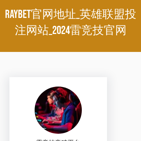
RAYBET官网地址_英雄联盟投
注网站_2024雷竞技官网