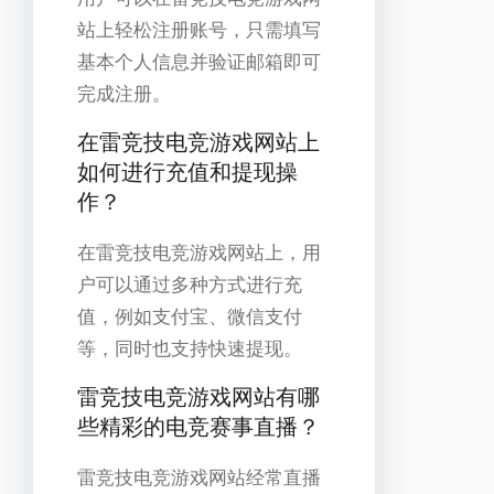
站上轻松注册账号，只需填写
基本个人信息并验证邮箱即可
完成注册。
在雷竞技电竞游戏网站上
如何进行充值和提现操
作？
在雷竞技电竞游戏网站上，用
户可以通过多种方式进行充
值，例如支付宝、微信支付
等，同时也支持快速提现。
雷竞技电竞游戏网站有哪
些精彩的电竞赛事直播？
雷竞技电竞游戏网站经常直播