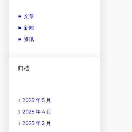
文章
新闻
资讯
归档
2025 年 5 月
2025 年 4 月
2025 年 2 月