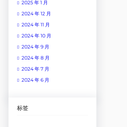
2025 年 1 月
2024 年 12 月
2024 年 11 月
2024 年 10 月
2024 年 9 月
2024 年 8 月
2024 年 7 月
2024 年 6 月
标签