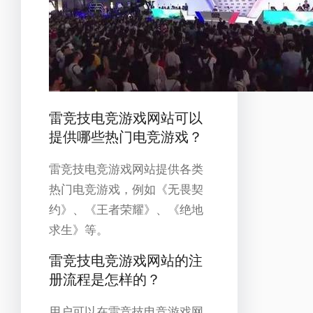
雷竞技电竞游戏网站可以
提供哪些热门电竞游戏？
雷竞技电竞游戏网站提供各类
热门电竞游戏，例如《无畏契
约》、《王者荣耀》、《绝地
求生》等。
雷竞技电竞游戏网站的注
册流程是怎样的？
用户可以在雷竞技电竞游戏网