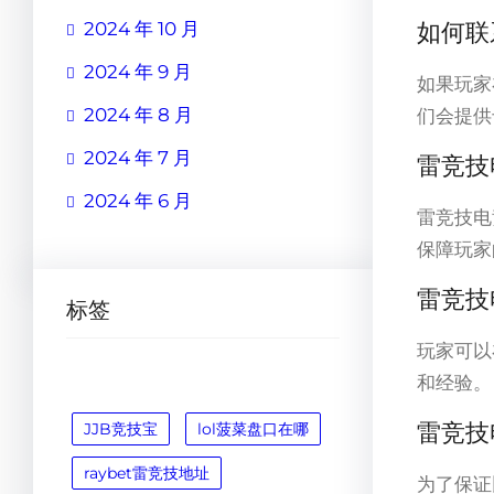
2024 年 10 月
如何联
2024 年 9 月
如果玩家
2024 年 8 月
们会提供
2024 年 7 月
雷竞技
2024 年 6 月
雷竞技电
保障玩家
雷竞技
标签
玩家可以
和经验。
JJB竞技宝
lol菠菜盘口在哪
雷竞技
raybet雷竞技地址
为了保证