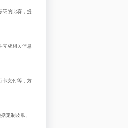
等级的比赛，提
并完成相关信息
行卡支付等，方
包括定制皮肤、