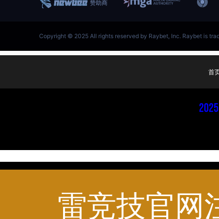
跳
首页
至
内
容
20
雷竞技官网注册