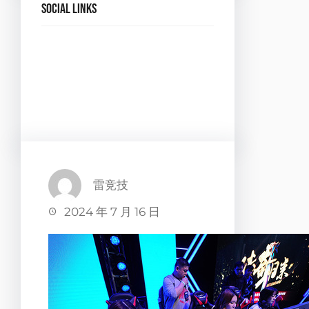
Social Links
Facebook
Twitter
LinkedIn
Instagram
雷竞技
2024 年 7 月 16 日