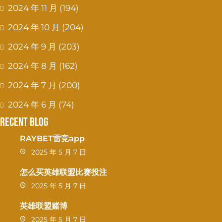
2024 年 11 月
(194)
2024 年 10 月
(204)
2024 年 9 月
(203)
2024 年 8 月
(162)
2024 年 7 月
(200)
2024 年 6 月
(74)
Recent Blog
RAYBET雷竞app
2025 年 5 月 7 日
怎么买英雄联盟比赛投注
2025 年 5 月 7 日
英雄联盟赌博
2025 年 5 月 7 日