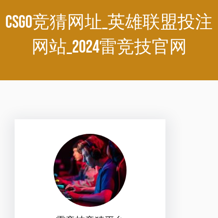
csgo竞猜网址_英雄联盟投注
网站_2024雷竞技官网