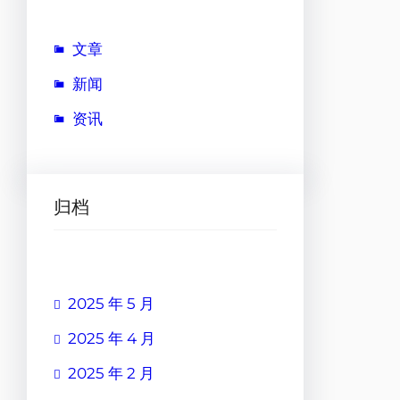
文章
新闻
资讯
归档
2025 年 5 月
2025 年 4 月
2025 年 2 月