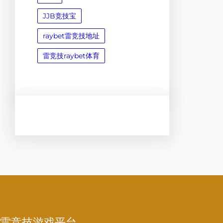
JJB竞技宝
raybet雷竞技地址
雷竞技raybet体育
雷竞技游戏平台