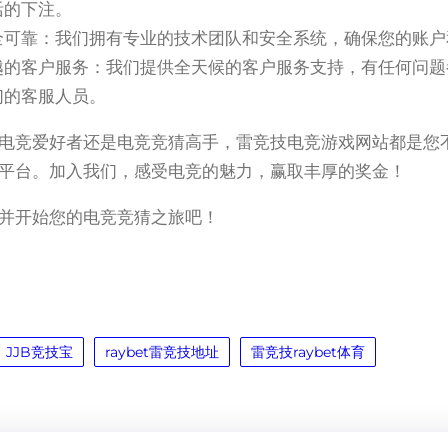
活的下注。
全可靠：我们拥有专业的技术团队和安全系统，确保您的账户
越的客户服务：我们提供全天候的客户服务支持，有任何问题
们的客服人员。
电竞爱好者还是电竞竞猜高手，雷竞技电竞游戏网站都是您
平台。加入我们，感受电竞的魅力，赢取丰厚的奖金！
并开始您的电竞竞猜之旅吧！
JJB竞技宝
raybet雷竞技地址
雷竞技raybet体育