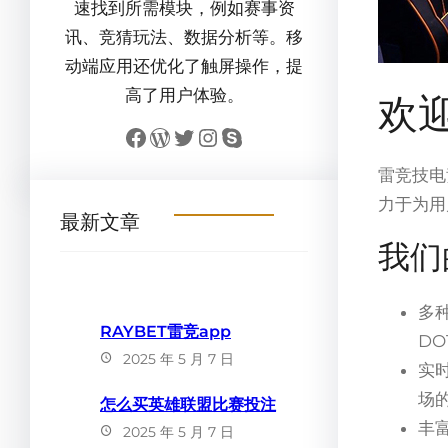
速找到所需模块，例如赛事资
讯、竞猜玩法、数据分析等。移
动端应用还优化了触屏操作，提
高了用户体验。
欢
Facebook
WordPress
Twitter
Instagram
Skype
雷竞技电
力于为用
最新文章
我们
多
RAYBET雷竞app
DO
2025 年 5 月 7 日
实
场
怎么买英雄联盟比赛投注
丰
2025 年 5 月 7 日