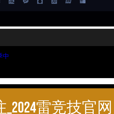
I季中
2024雷竞技官网