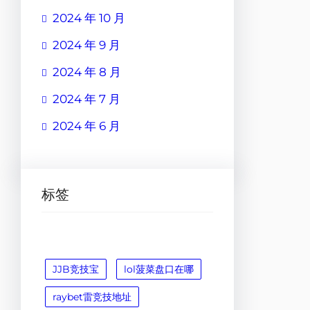
2024 年 10 月
2024 年 9 月
2024 年 8 月
2024 年 7 月
2024 年 6 月
标签
JJB竞技宝
lol菠菜盘口在哪
raybet雷竞技地址