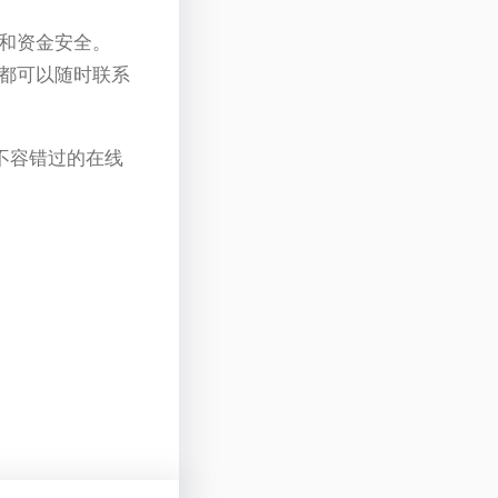
和资金安全。
都可以随时联系
不容错过的在线