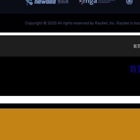
跳
首页
至
内
容
首