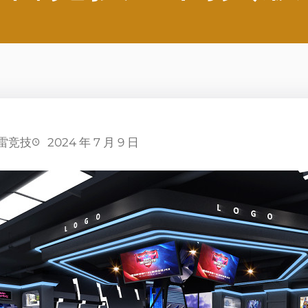
雷竞技
2024 年 7 月 9 日