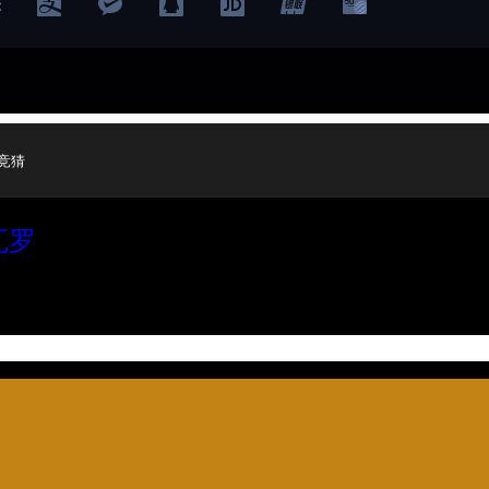
事竞猜
瓦罗