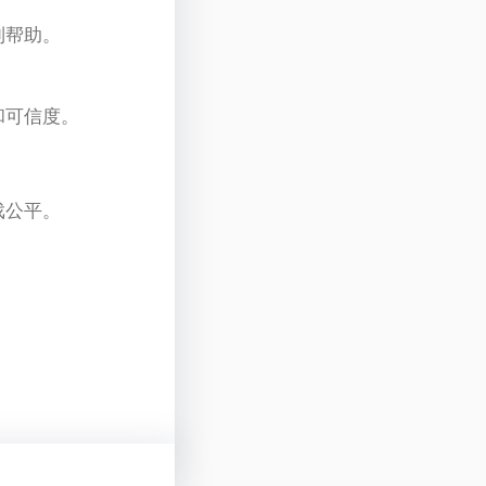
到帮助。
和可信度。
戏公平。