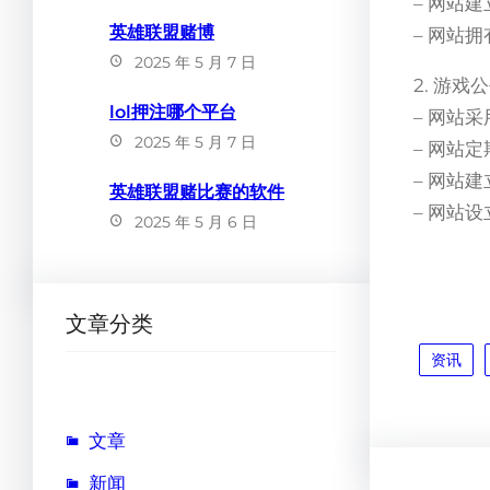
– 网站
英雄联盟赌博
– 网站
2025 年 5 月 7 日
2. 游戏
lol押注哪个平台
– 网站
2025 年 5 月 7 日
– 网站
– 网站
英雄联盟赌比赛的软件
– 网站
2025 年 5 月 6 日
文章分类
资讯
文章
新闻