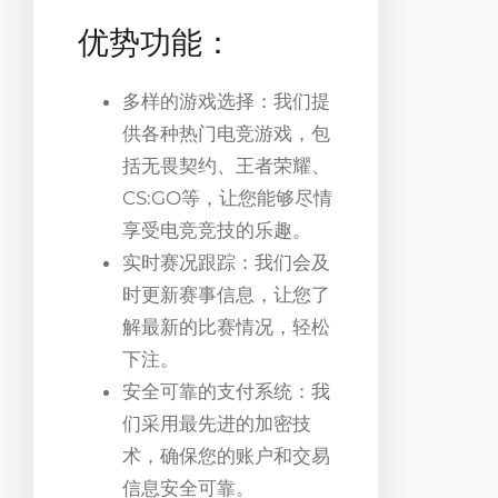
优势功能：
多样的游戏选择：我们提
供各种热门电竞游戏，包
括无畏契约、王者荣耀、
CS:GO等，让您能够尽情
享受电竞竞技的乐趣。
实时赛况跟踪：我们会及
时更新赛事信息，让您了
解最新的比赛情况，轻松
下注。
安全可靠的支付系统：我
们采用最先进的加密技
术，确保您的账户和交易
信息安全可靠。