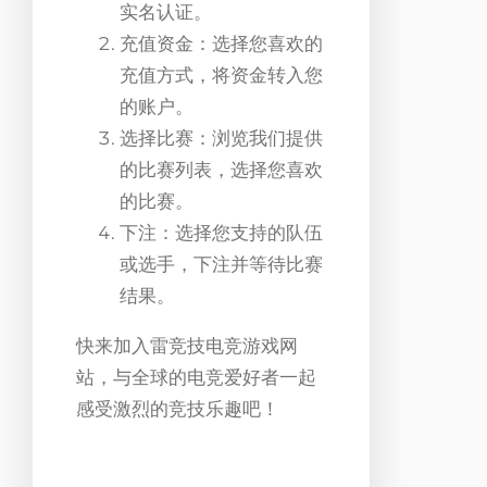
实名认证。
充值资金：选择您喜欢的
充值方式，将资金转入您
的账户。
选择比赛：浏览我们提供
的比赛列表，选择您喜欢
的比赛。
下注：选择您支持的队伍
或选手，下注并等待比赛
结果。
快来加入雷竞技电竞游戏网
站，与全球的电竞爱好者一起
感受激烈的竞技乐趣吧！