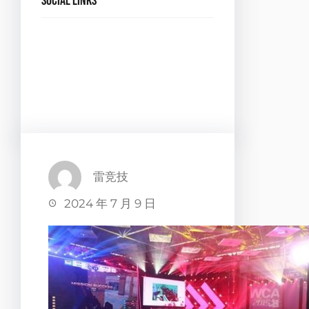
Social Links
Facebook
Twitter
LinkedIn
Instagram
雷竞技
2024 年 7 月 9 日