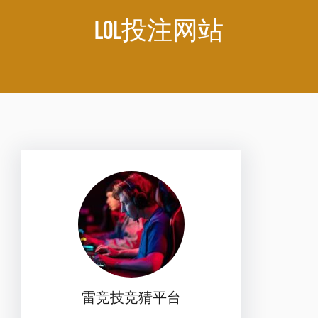
LOL投注网站
雷竞技竞猜平台