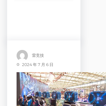
Facebook
Twitter
LinkedIn
Instagram
雷竞技
2024 年 7 月 6 日