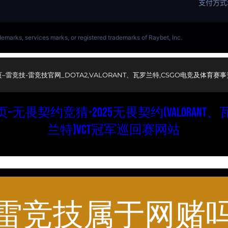
–雷竞技-雷竞技官网_DOTA2,VALORANT、瓦罗兰特,CSGO电竞及体育赛
页–无畏契约竞猜-2025无畏契约(VALORANT、
兰特)VCT冠军巡回赛网站
首页
雷竞技竞猜
雷竞技押注
雷竞技官网
雷竞技投注
雷竞技属于网赌