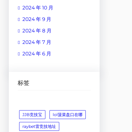
2024 年 10 月
2024 年 9 月
2024 年 8 月
2024 年 7 月
2024 年 6 月
标签
JJB竞技宝
lol菠菜盘口在哪
raybet雷竞技地址