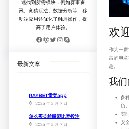
速找到所需模块，例如赛事资
讯、竞猜玩法、数据分析等。移
动端应用还优化了触屏操作，提
高了用户体验。
欢
Facebook
WordPress
Twitter
Instagram
Skype
作为一家
富的电竞
最新文章
趣。
我们
RAYBET雷竞app
多
2025 年 5 月 7 日
负
实
怎么买英雄联盟比赛投注
安
2025 年 5 月 7 日