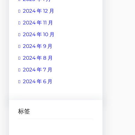
2024 年 12 月
2024 年 11 月
2024 年 10 月
2024 年 9 月
2024 年 8 月
2024 年 7 月
2024 年 6 月
标签