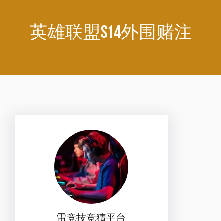
英雄联盟S14外围赌注
雷竞技竞猜平台