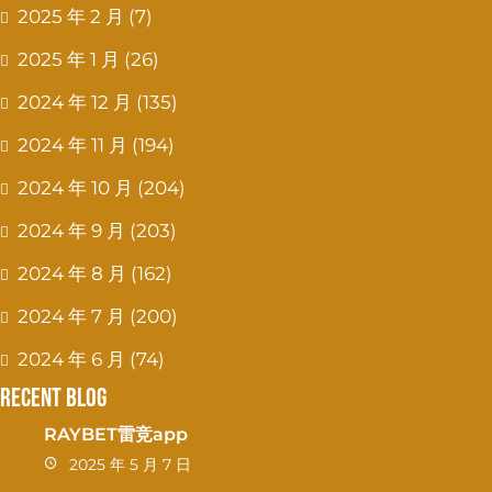
2025 年 2 月
(7)
2025 年 1 月
(26)
2024 年 12 月
(135)
2024 年 11 月
(194)
2024 年 10 月
(204)
2024 年 9 月
(203)
2024 年 8 月
(162)
2024 年 7 月
(200)
2024 年 6 月
(74)
Recent Blog
RAYBET雷竞app
2025 年 5 月 7 日