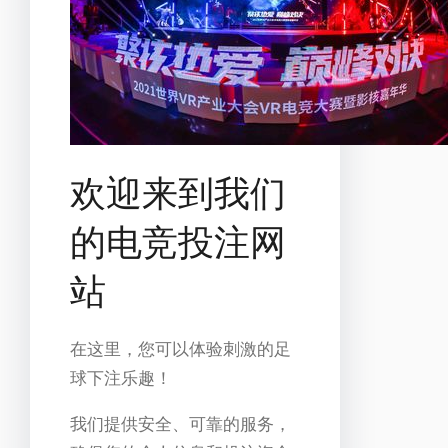
欢迎来到我们
的电竞投注网
站
在这里，您可以体验刺激的足
球下注乐趣！
我们提供安全、可靠的服务，