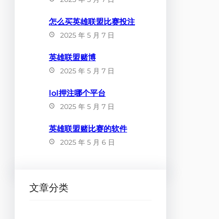
怎么买英雄联盟比赛投注
2025 年 5 月 7 日
英雄联盟赌博
2025 年 5 月 7 日
lol押注哪个平台
2025 年 5 月 7 日
英雄联盟赌比赛的软件
2025 年 5 月 6 日
文章分类