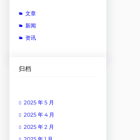
文章
新闻
资讯
归档
2025 年 5 月
2025 年 4 月
2025 年 2 月
2025 年 1 月