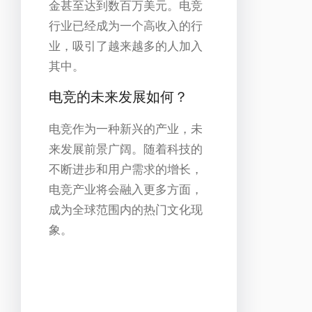
金甚至达到数百万美元。电竞
行业已经成为一个高收入的行
业，吸引了越来越多的人加入
其中。
电竞的未来发展如何？
电竞作为一种新兴的产业，未
来发展前景广阔。随着科技的
不断进步和用户需求的增长，
电竞产业将会融入更多方面，
成为全球范围内的热门文化现
象。