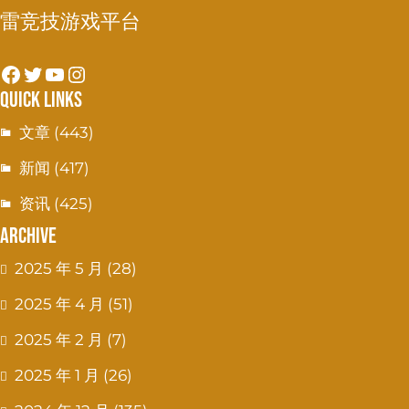
雷竞技游戏平台
Facebook
Twitter
YouTube
Instagram
Quick Links
文章
(443)
新闻
(417)
资讯
(425)
Archive
2025 年 5 月
(28)
2025 年 4 月
(51)
2025 年 2 月
(7)
2025 年 1 月
(26)