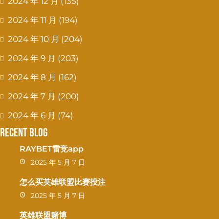
2024 年 12 月
(135)
2024 年 11 月
(194)
2024 年 10 月
(204)
2024 年 9 月
(203)
2024 年 8 月
(162)
2024 年 7 月
(200)
2024 年 6 月
(74)
Recent Blog
RAYBET雷竞app
2025 年 5 月 7 日
怎么买英雄联盟比赛投注
2025 年 5 月 7 日
英雄联盟赌博