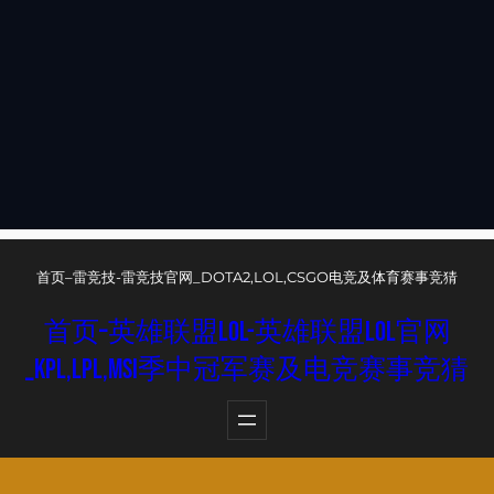
首页–雷竞技-雷竞技官网_DOTA2,LOL,CSGO电竞及体育赛事竞猜
首页–英雄联盟LOL-英雄联盟LOL官网
_KPL,LPL,MSI季中冠军赛及电竞赛事竞猜