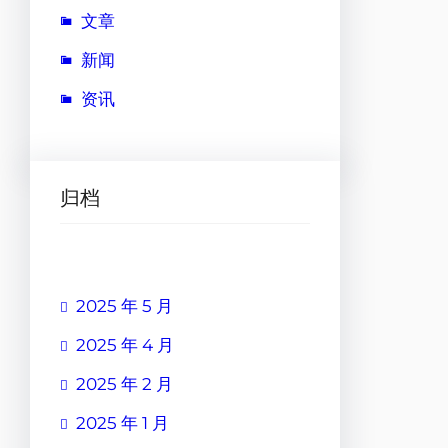
文章
新闻
资讯
归档
2025 年 5 月
2025 年 4 月
2025 年 2 月
2025 年 1 月