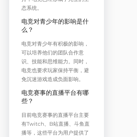
态系统。
电竞对青少年的影响是什
么？
电竞对青少年有积极的影响，
可以培养他们的团队合作意
识、技能和思维能力。同时，
电竞也要求玩家保持平衡，避
免沉迷游戏造成负面影响。
电竞赛事的直播平台有哪
些？
目前电竞赛事的直播平台主要
有Twitch、B站直播、斗鱼直
播等，这些平台为用户提供了