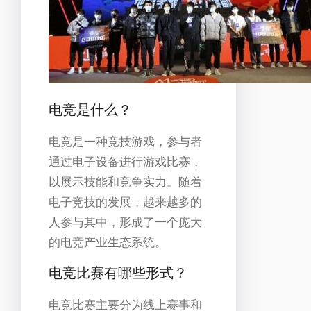
电竞是什么？
电竞是一种竞技游戏，参与者
通过电子设备进行游戏比赛，
以展示技能和竞争实力。随着
电子竞技的发展，越来越多的
人参与其中，形成了一个庞大
的电竞产业生态系统。
电竞比赛有哪些形式？
电竞比赛主要分为线上赛事和