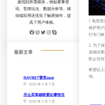
速找到所需模块，例如赛事资
讯、竞猜玩法、数据分析等。移
动端应用还优化了触屏操作，提
1. 电
高了用户体验。
保护用户
Facebook
WordPress
Twitter
Instagram
Skype
行专门账
2. 为
最新文章
游戏结果
防止任何
希望以上
询。
RAYBET雷竞app
2025 年 5 月 7 日
怎么买英雄联盟比赛投注
2025 年 5 月 7 日