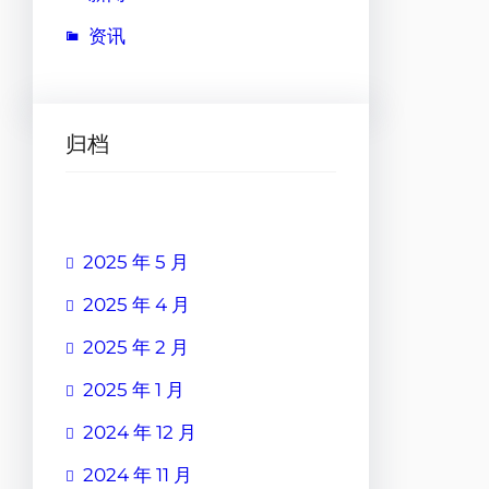
资讯
归档
2025 年 5 月
2025 年 4 月
2025 年 2 月
2025 年 1 月
2024 年 12 月
2024 年 11 月