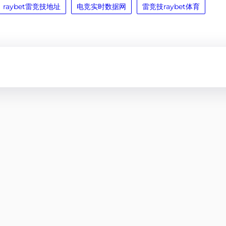
raybet雷竞技地址
电竞实时数据网
雷竞技raybet体育