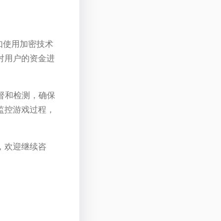
如使用加密技术
对用户的资金进
督和检测，确保
监控游戏过程，
，欢迎继续咨