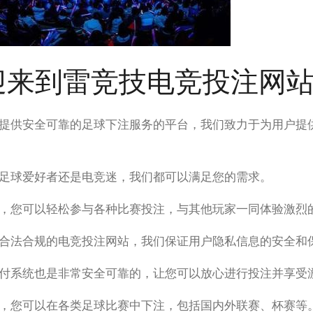
迎来到雷竞技电竞投注网
提供安全可靠的足球下注服务的平台，我们致力于为用户提
足球爱好者还是电竞迷，我们都可以满足您的需求。
，您可以轻松参与各种比赛投注，与其他玩家一同体验激烈
合法合规的电竞投注网站，我们保证用户隐私信息的安全和
付系统也是非常安全可靠的，让您可以放心进行投注并享受
，您可以在各类足球比赛中下注，包括国内外联赛、杯赛等