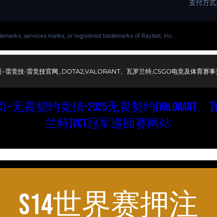
–雷竞技-雷竞技官网_DOTA2,VALORANT、瓦罗兰特,CSGO电竞及体育赛
页–无畏契约竞猜-2025无畏契约(VALORANT、
兰特)VCT冠军巡回赛网站
首页
雷竞技竞猜
雷竞技押注
雷竞技官网
雷竞技投注
S14世界赛押注