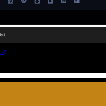
事竞猜
瓦罗